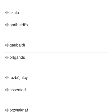
czata
garibaldi's
garibaldi
brigands
rozbójnicy
assented
przytaknął