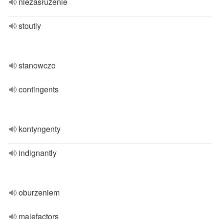
niezasłużenie
stoutly
stanowczo
contingents
kontyngenty
indignantly
oburzeniem
malefactors