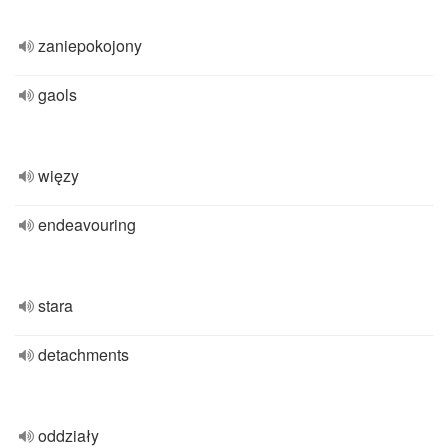
zaniepokojony
gaols
więzy
endeavouring
stara
detachments
oddziały