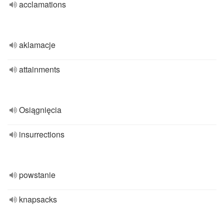
acclamations
aklamacje
attainments
Osiągnięcia
insurrections
powstanie
knapsacks