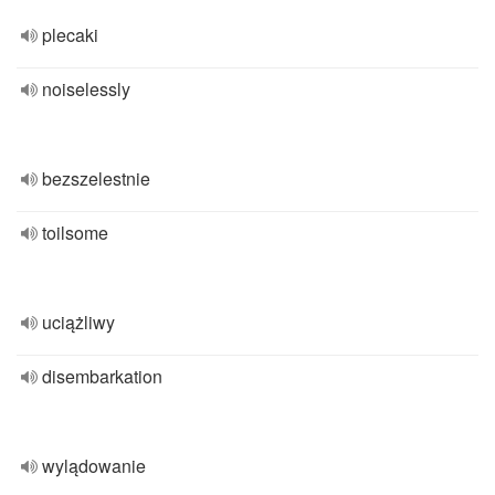
plecaki
noiselessly
bezszelestnie
toilsome
uciążliwy
disembarkation
wylądowanie