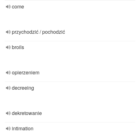
come
przychodzić / pochodzić
broils
opierzeniem
decreeing
dekretowanie
intimation