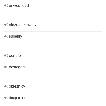
unwounded
niezrealizowany
sullenly
ponuro
besiegers
oblężnicy
disquieted