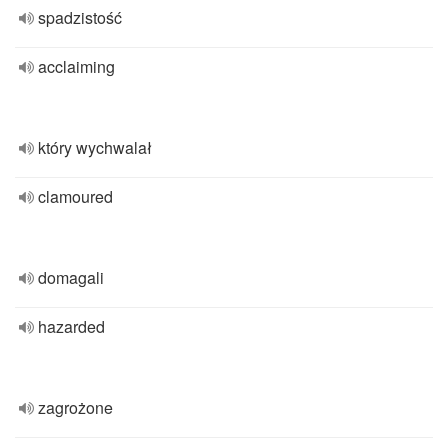
spadzistość
acclaiming
który wychwalał
clamoured
domagali
hazarded
zagrożone