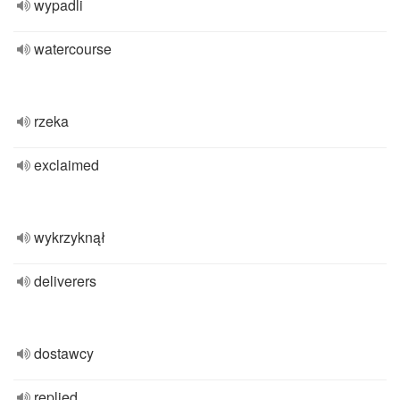
wypadli
watercourse
rzeka
exclaimed
wykrzyknął
deliverers
dostawcy
replied