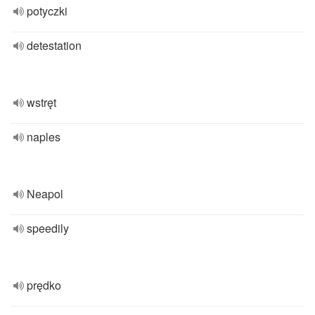
potyczki
detestation
wstręt
naples
Neapol
speedily
prędko