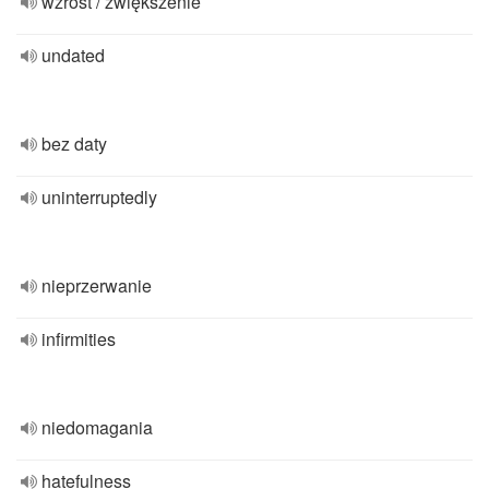
wzrost / zwiększenie
undated
bez daty
uninterruptedly
nieprzerwanie
infirmities
niedomagania
hatefulness