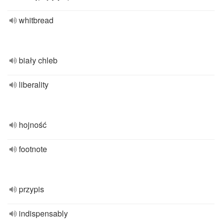
whitbread
biały chleb
liberality
hojność
footnote
przypis
indispensably