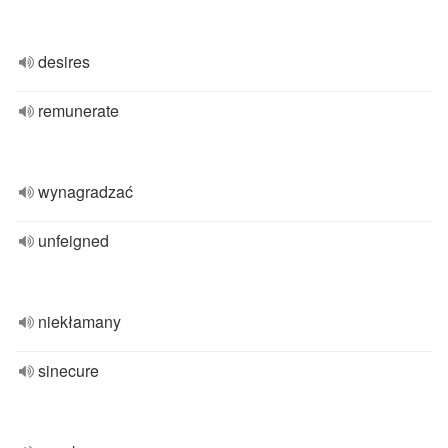
desires
remunerate
wynagradzać
unfeigned
niekłamany
sinecure