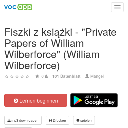
Toggl
navig
Fiszki z książki - "Private
Papers of William
Wilberforce" (William
Wilberforce)
0
101 Datenblatt
Mangel
Lernen beginnen
mp3 downloaden
Drucken
spielen