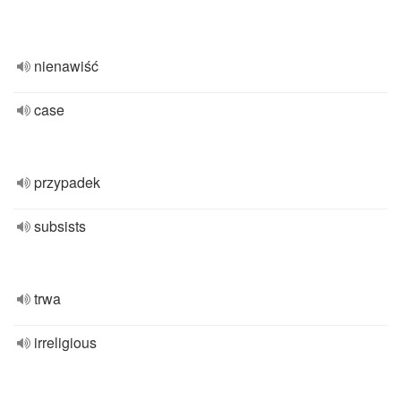
nienawiść
case
przypadek
subsists
trwa
irreligious