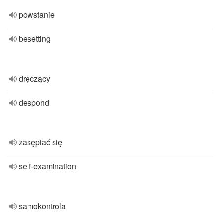
powstanie
besetting
dręczący
despond
zasępiać się
self-examination
samokontrola