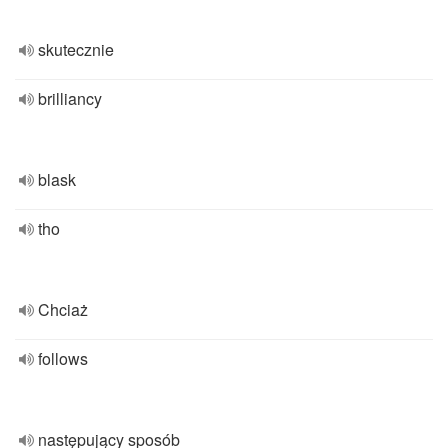
skutecznie
brilliancy
blask
tho
Chciaż
follows
następujący sposób