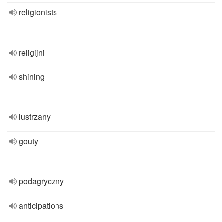
religionists
religijni
shining
lustrzany
gouty
podagryczny
anticipations