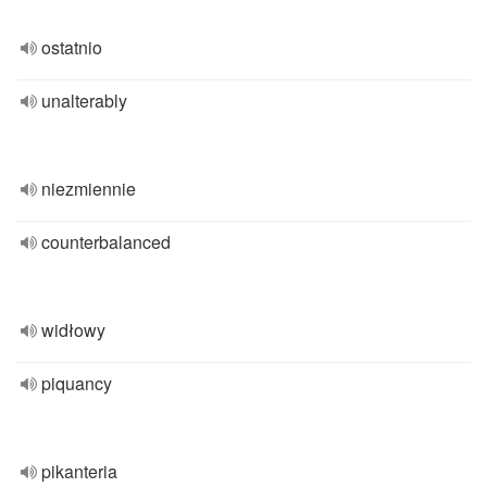
ostatnio
unalterably
niezmiennie
counterbalanced
widłowy
piquancy
pikanteria