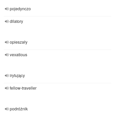
pojedynczo
dilatory
opieszały
vexatious
irytujący
fellow-traveller
podróżnik