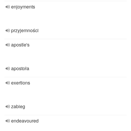
enjoyments
przyjemności
apostle's
apostoła
exertions
zabieg
endeavoured