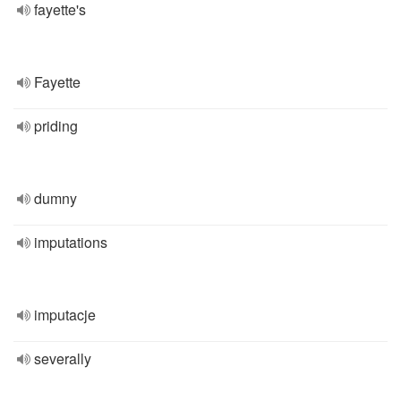
fayette's
Fayette
priding
dumny
imputations
imputacje
severally