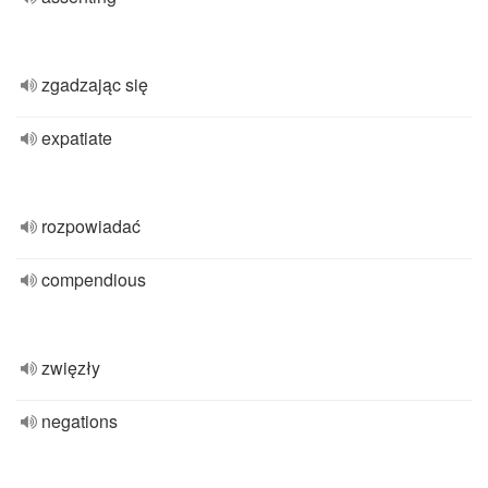
zgadzając się
expatiate
rozpowiadać
compendious
zwięzły
negations