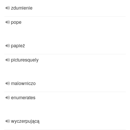
zdumienie
pope
papież
picturesquely
malowniczo
enumerates
wyczerpującą