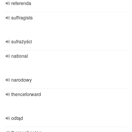
referenda
suffragists
sufrażyści
national
narodowy
thenceforward
odtąd