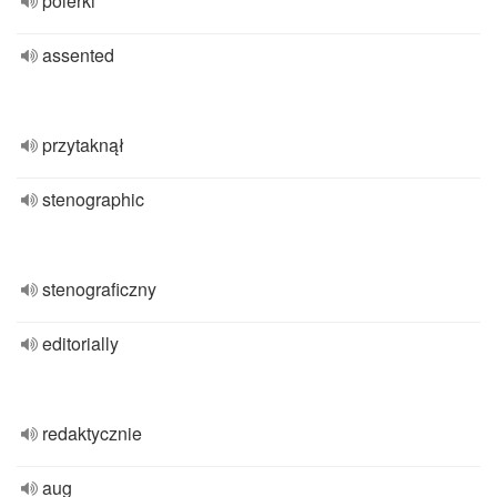
polerki
assented
przytaknął
stenographic
stenograficzny
editorially
redaktycznie
aug