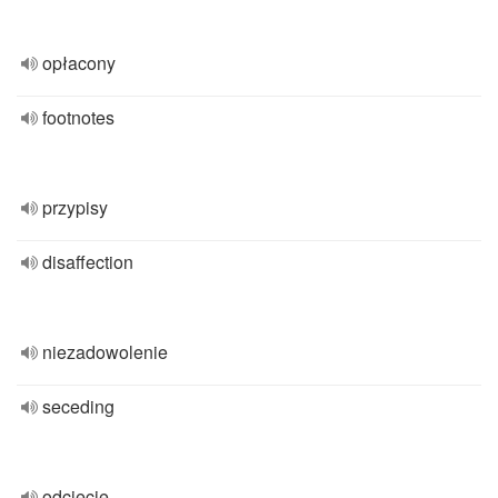
opłacony
footnotes
przypisy
disaffection
niezadowolenie
seceding
odcięcie