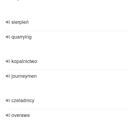
sierpień
quarrying
kopalnictwo
journeymen
czeladnicy
overawe