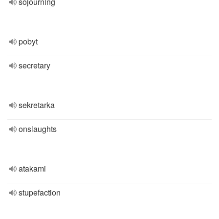
sojourning
pobyt
secretary
sekretarka
onslaughts
atakami
stupefaction