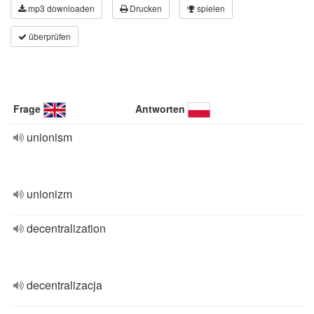
mp3 downloaden
Drucken
spielen
überprüfen
Frage
Antworten
unionism
unionizm
decentralization
decentralizacja