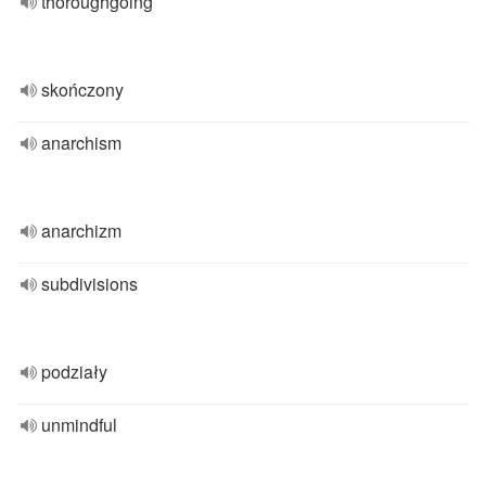
thoroughgoing
skończony
anarchism
anarchizm
subdivisions
podziały
unmindful