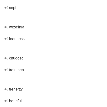
sept
września
leanness
chudość
trainmen
trenerzy
baneful