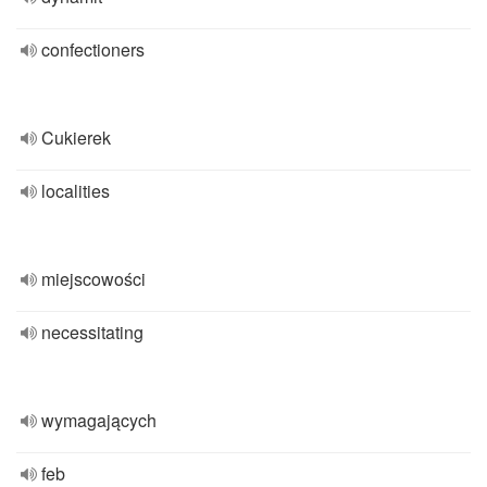
confectioners
Cukierek
localities
miejscowości
necessitating
wymagających
feb