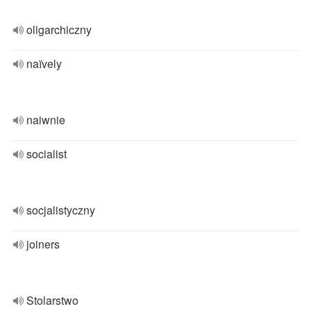
oligarchiczny
naïvely
naiwnie
socialist
socjalistyczny
joiners
Stolarstwo