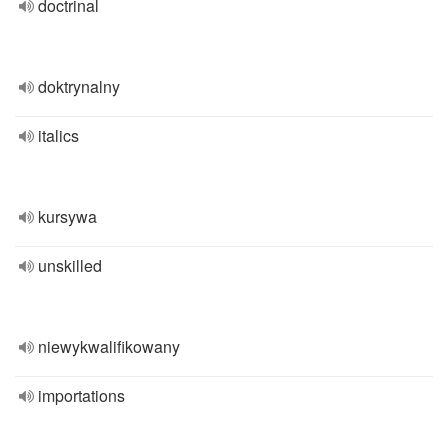
doctrinal
doktrynalny
italics
kursywa
unskilled
niewykwalifikowany
importations