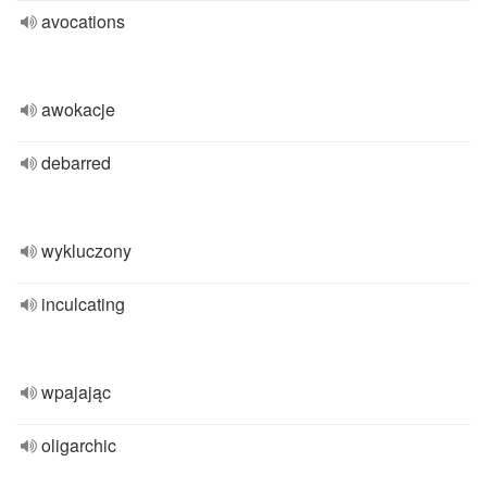
avocations
awokacje
debarred
wykluczony
inculcating
wpajając
oligarchic