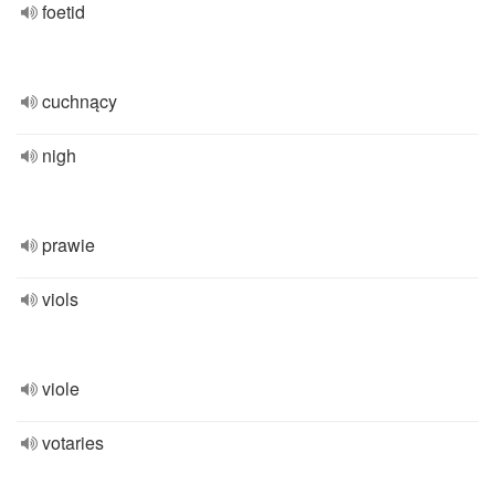
foetid
cuchnący
nigh
prawie
viols
viole
votaries