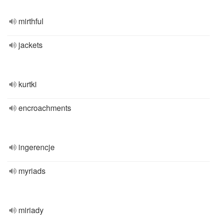
mirthful
jackets
kurtki
encroachments
ingerencje
myriads
miriady