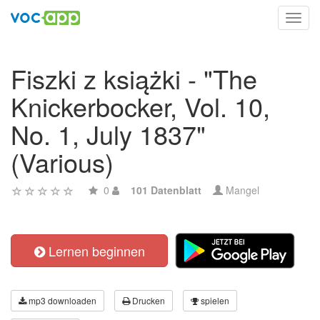
Toggl
navig
Fiszki z książki - "The
Knickerbocker, Vol. 10,
No. 1, July 1837"
(Various)
0
101 Datenblatt
Mangel
Lernen beginnen
mp3 downloaden
Drucken
spielen