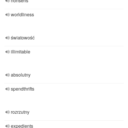
nonsens
worldliness
światowość
illimitable
absolutny
spendthrifts
rozrzutny
expedients