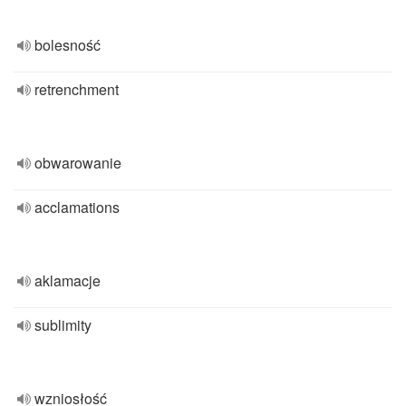
bolesność
retrenchment
obwarowanie
acclamations
aklamacje
sublimity
wzniosłość