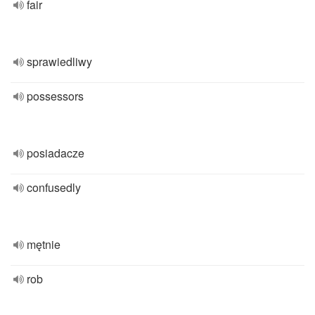
fair
sprawiedliwy
possessors
posiadacze
confusedly
mętnie
rob