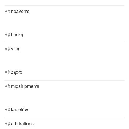
heaven's
boską
sting
żądło
midshipmen's
kadetów
arbitrations