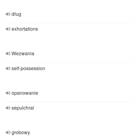
dług
exhortations
Wezwania
self-possession
opanowanie
sepulchral
grobowy