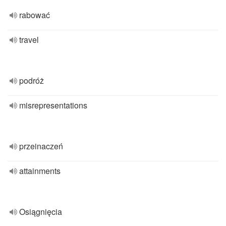
rabować
travel
podróż
misrepresentations
przeinaczeń
attainments
Osiągnięcia