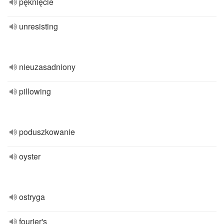
pęknięcie
unresisting
nieuzasadniony
pillowing
poduszkowanie
oyster
ostryga
fourier's