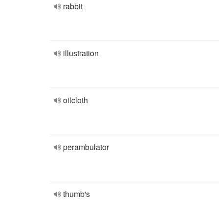
rabbit
illustration
oilcloth
perambulator
thumb's