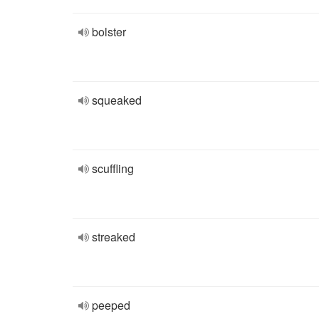
bolster
squeaked
scuffling
streaked
peeped