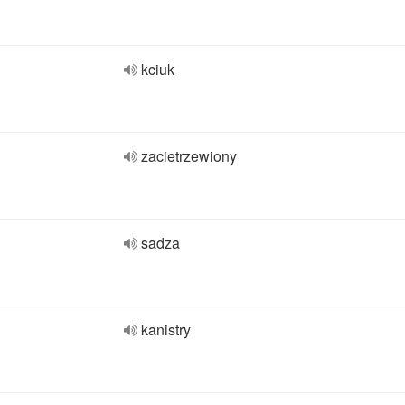
kciuk
zacietrzewiony
sadza
kanistry