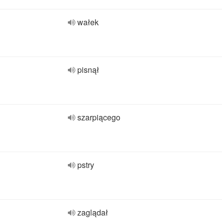
wałek
pisnął
szarpiącego
pstry
zaglądał