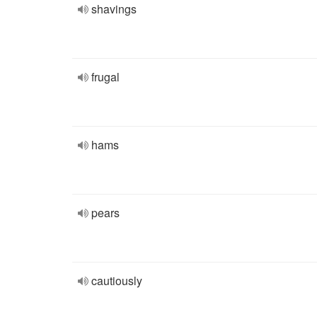
shavings
frugal
hams
pears
cautiously