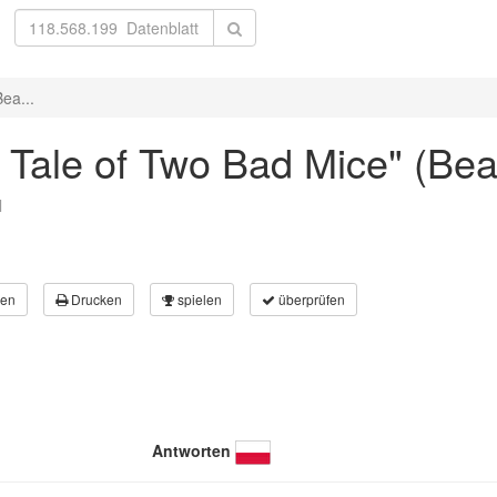
Bea...
e Tale of Two Bad Mice" (Beat
l
en
Drucken
spielen
überprüfen
Antworten