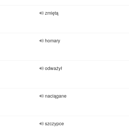
zmiętą
homary
odważył
naciągane
szczypce