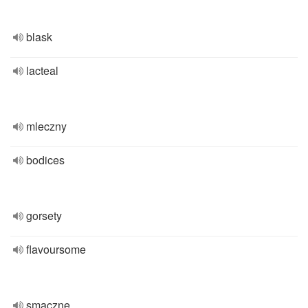
blask
lacteal
mleczny
bodices
gorsety
flavoursome
smaczne