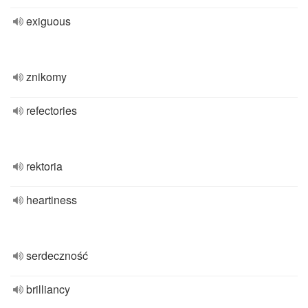
exiguous
znikomy
refectories
rektoria
heartiness
serdeczność
brilliancy