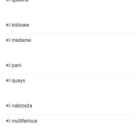
królowe
madame
pani
quays
nabrzeża
multifarious