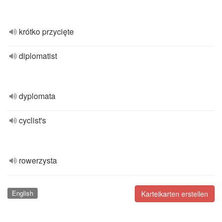
krótko przycięte
diplomatist
dyplomata
cyclist's
rowerzysta
English
Karteikarten erstellen