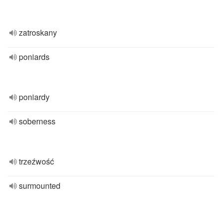
zatroskany
poniards
poniardy
soberness
trzeźwość
surmounted