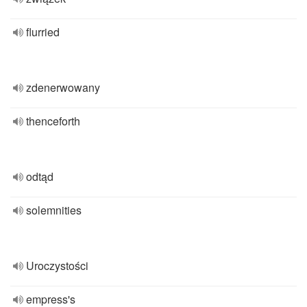
flurried
zdenerwowany
thenceforth
odtąd
solemnities
Uroczystości
empress's