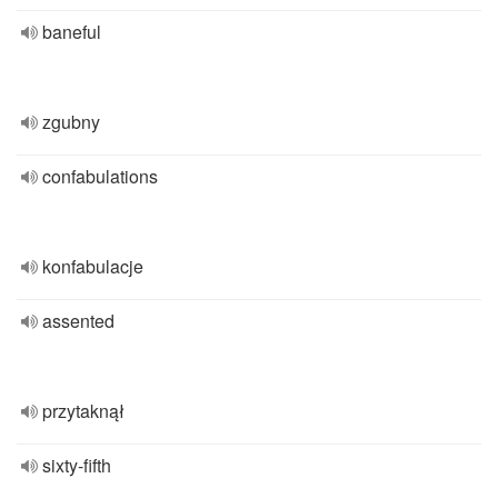
baneful
zgubny
confabulations
konfabulacje
assented
przytaknął
sixty-fifth