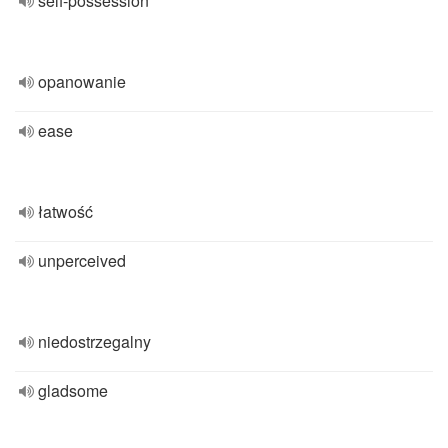
self-possession
opanowanie
ease
łatwość
unperceived
niedostrzegalny
gladsome