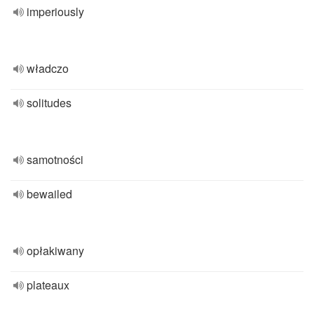
imperiously
władczo
solitudes
samotności
bewailed
opłakiwany
plateaux