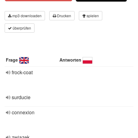
mp3 downloaden
Drucken
spielen
überprüfen
Frage
Antworten
frock-coat
surducie
connexion
związek