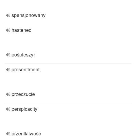
spensjonowany
hastened
pośpieszył
presentiment
przeczucie
perspicacity
przenikliwość