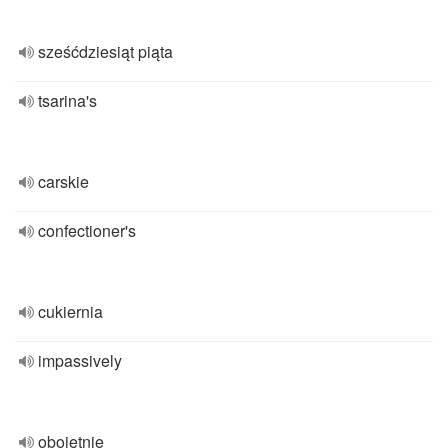
sześćdziesiąt piąta
tsarina's
carskie
confectioner's
cukiernia
impassively
obojętnie