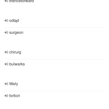
thenceforward
odtąd
surgeon
chirurg
bulwarks
Wały
fortiori