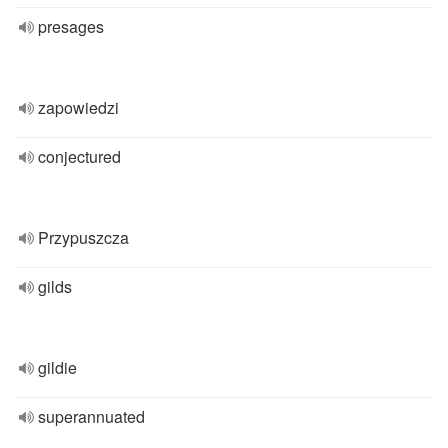
presages
zapowiedzi
conjectured
Przypuszcza
gilds
gildie
superannuated