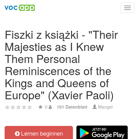
Toggl
navig
Fiszki z książki - "Their
Majesties as I Knew
Them Personal
Reminiscences of the
Kings and Queens of
Europe" (Xavier Paoli)
0
101 Datenblatt
Mangel
Lernen beginnen