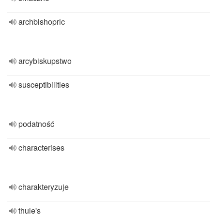
archbishopric
arcybiskupstwo
susceptibilities
podatność
characterises
charakteryzuje
thule's