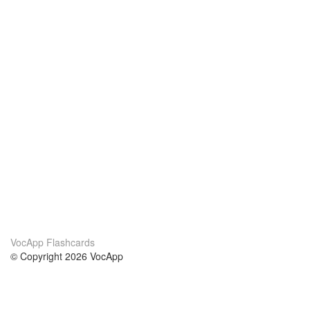
VocApp Flashcards
© Copyright 2026 VocApp
02-798 Mielczarskiego 8/58
Warsaw, Poland (EU)