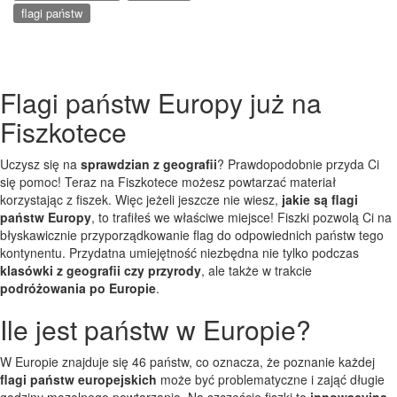
flagi państw
Flagi państw Europy już na
Fiszkotece
Uczysz się na
sprawdzian z geografii
? Prawdopodobnie przyda Ci
się pomoc! Teraz na Fiszkotece możesz powtarzać materiał
korzystając z fiszek. Więc jeżeli jeszcze nie wiesz,
jakie są flagi
państw Europy
, to trafiłeś we właściwe miejsce! Fiszki pozwolą Ci na
błyskawicznie przyporządkowanie flag do odpowiednich państw tego
kontynentu. Przydatna umiejętność niezbędna nie tylko podczas
klasówki z geografii czy przyrody
, ale także w trakcie
podróżowania po Europie
.
Ile jest państw w Europie?
W Europie znajduje się 46 państw, co oznacza, że poznanie każdej
flagi państw europejskich
może być problematyczne i zająć długie
godziny mozolnego powtarzania. Na szczęście fiszki to
innowacyjna