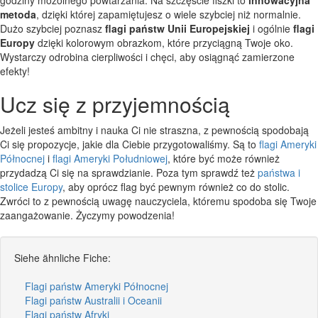
metoda
, dzięki której zapamiętujesz o wiele szybciej niż normalnie.
Dużo szybciej poznasz
flagi państw Unii Europejskiej
i ogólnie
flagi
Europy
dzięki kolorowym obrazkom, które przyciągną Twoje oko.
Wystarczy odrobina cierpliwości i chęci, aby osiągnąć zamierzone
efekty!
Ucz się z przyjemnością
Jeżeli jesteś ambitny i nauka Ci nie straszna, z pewnością spodobają
Ci się propozycje, jakie dla Ciebie przygotowaliśmy. Są to
flagi Ameryki
Północnej
i
flagi Ameryki Południowej
, które być może również
przydadzą Ci się na sprawdzianie. Poza tym sprawdź też
państwa i
stolice Europy
, aby oprócz flag być pewnym również co do stolic.
Zwróci to z pewnością uwagę nauczyciela, któremu spodoba się Twoje
zaangażowanie. Życzymy powodzenia!
Siehe ähnliche Fiche:
Flagi państw Ameryki Północnej
Flagi państw Australii i Oceanii
Flagi państw Afryki