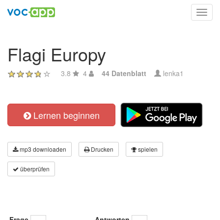
Toggl
navig
Flagi Europy
3.8
4
44 Datenblatt
lenka1
Lernen beginnen
mp3 downloaden
Drucken
spielen
überprüfen
Frage
Antworten