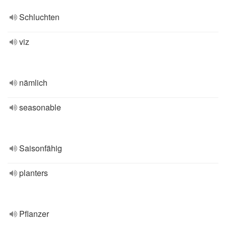
Schluchten
viz
nämlich
seasonable
Saisonfähig
planters
Pflanzer