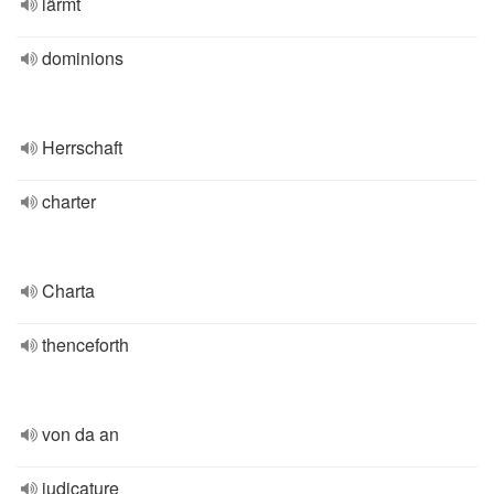
lärmt
dominions
Herrschaft
charter
Charta
thenceforth
von da an
judicature