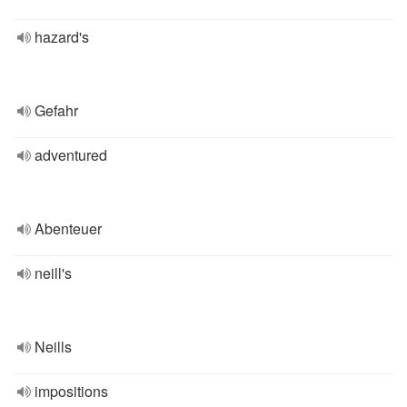
hazard's
Gefahr
adventured
Abenteuer
neill's
Neills
impositions