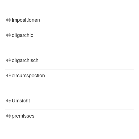
Impositionen
oligarchic
oligarchisch
circumspection
Umsicht
premisses