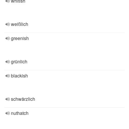
whitish
weißlich
greenish
grünlich
blackish
schwärzlich
nuthatch