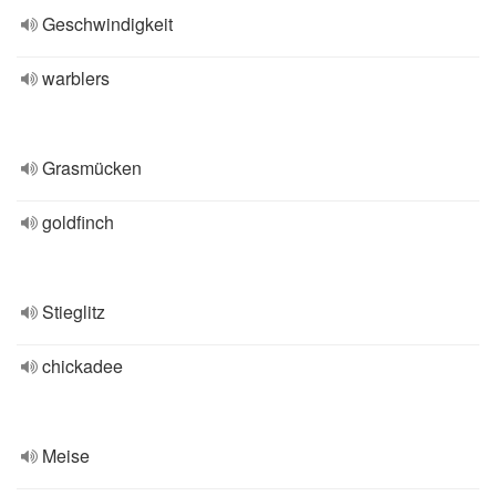
Geschwindigkeit
warblers
Grasmücken
goldfinch
Stieglitz
chickadee
Meise