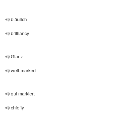
bläulich
brilliancy
Glanz
well-marked
gut markiert
chiefly