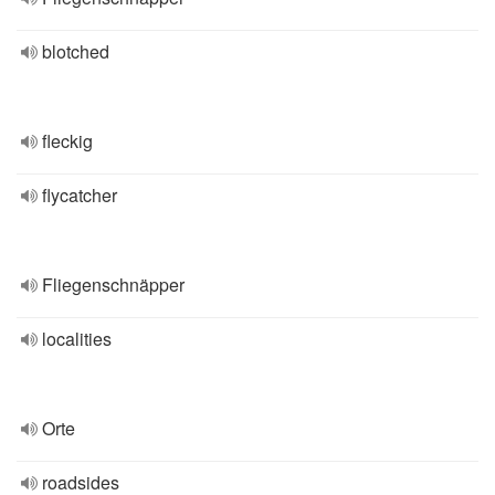
blotched
fleckig
flycatcher
Fliegenschnäpper
localities
Orte
roadsides