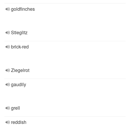
goldfinches
Stieglitz
brick-red
Ziegelrot
gaudily
grell
reddish