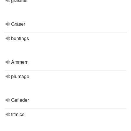
grasses
Gräser
buntings
Ammern
plumage
Gefieder
titmice