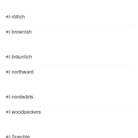
rötlich
brownish
bräunlich
northward
nordwärts
woodpeckers
Spechte