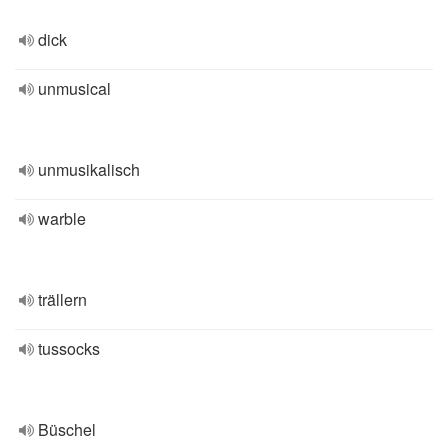
dick
unmusical
unmusikalisch
warble
trällern
tussocks
Büschel