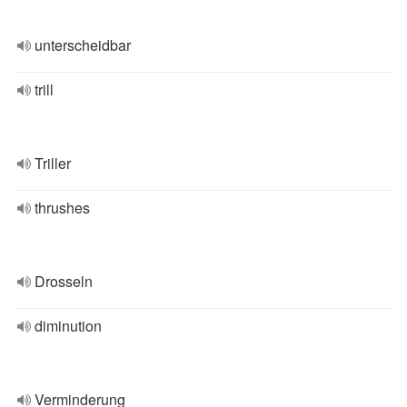
unterscheidbar
trill
Triller
thrushes
Drosseln
diminution
Verminderung