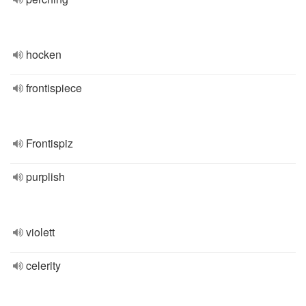
hocken
frontispiece
Frontispiz
purplish
violett
celerity