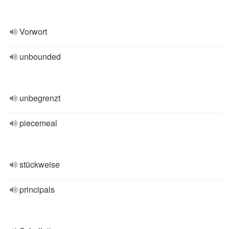
Vorwort
unbounded
unbegrenzt
piecemeal
stückweise
principals