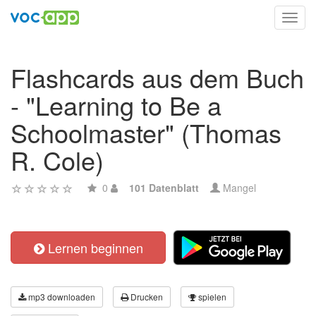
Toggl
navig
Flashcards aus dem Buch
- "Learning to Be a
Schoolmaster" (Thomas
R. Cole)
0
101 Datenblatt
Mangel
Lernen beginnen
mp3 downloaden
Drucken
spielen