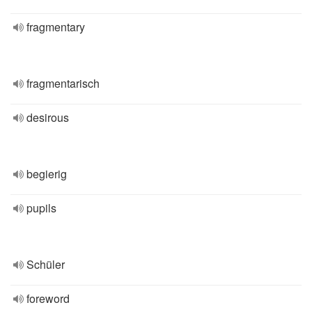
fragmentary
fragmentarisch
desirous
begierig
pupils
Schüler
foreword