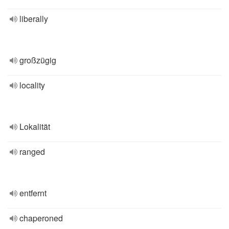
liberally
großzügig
locality
Lokalität
ranged
entfernt
chaperoned