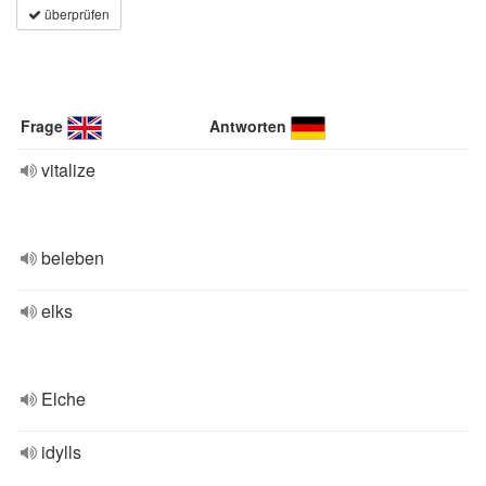
überprüfen
Frage
Antworten
vitalize
beleben
elks
Elche
idylls