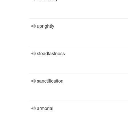
uprightly
steadfastness
sanctification
armorial