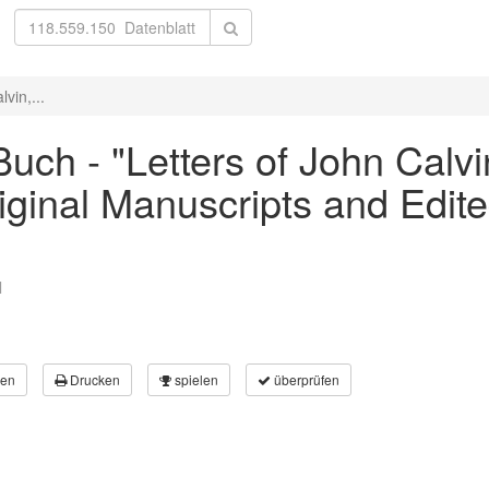
vin,...
ch - "Letters of John Calvin
ginal Manuscripts and Edited
)
l
en
Drucken
spielen
überprüfen