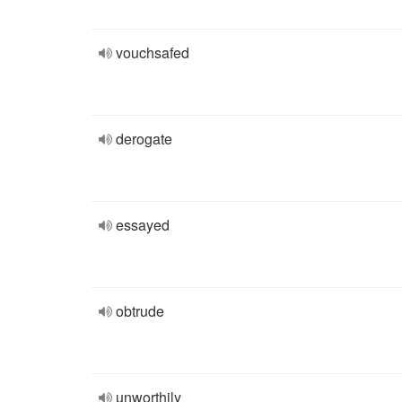
vouchsafed
derogate
essayed
obtrude
unworthily