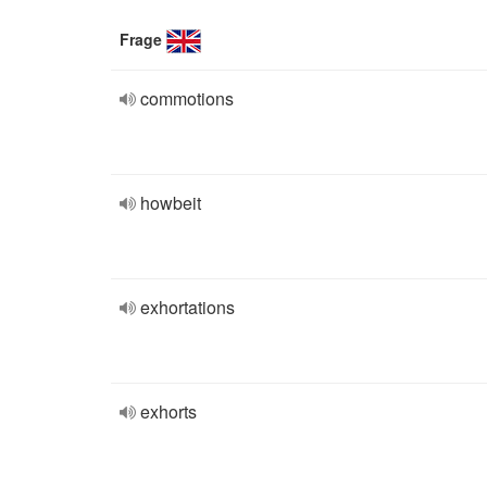
Frage
commotions
howbeit
exhortations
exhorts