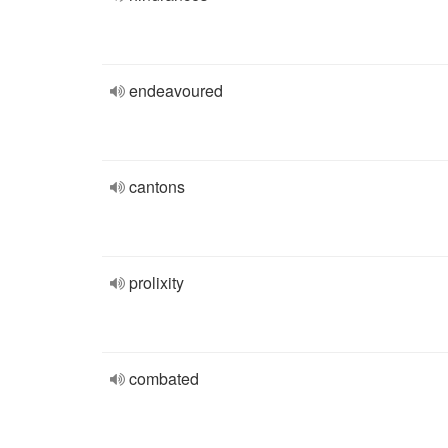
endeavoured
cantons
prolixity
combated