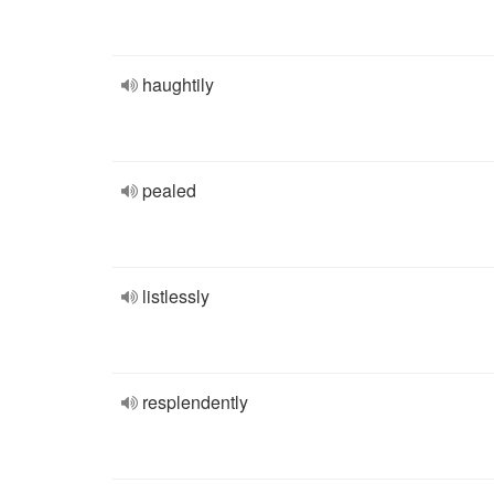
haughtily
pealed
listlessly
resplendently