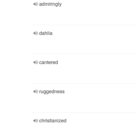
admiringly
dahlia
cantered
ruggedness
christianized