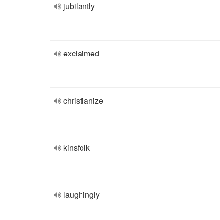
jubilantly
exclaimed
christianize
kinsfolk
laughingly