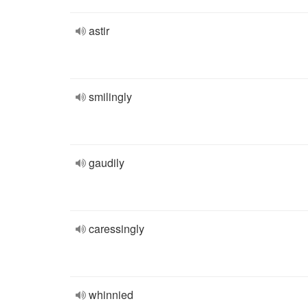
astir
smilingly
gaudily
caressingly
whinnied