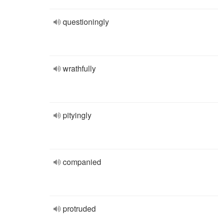
questioningly
wrathfully
pityingly
companied
protruded