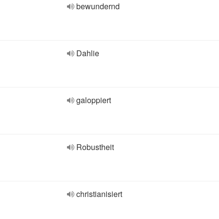
bewundernd
Dahlie
galoppiert
Robustheit
christianisiert