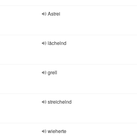
Astrei
lächelnd
grell
streichelnd
wieherte