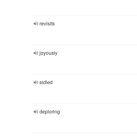
revisits
joyously
sidled
deploring