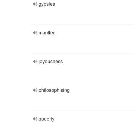
gypsies
mantled
joyousness
philosophising
queerly