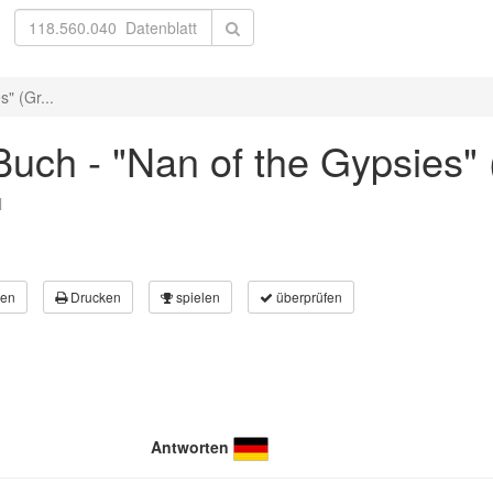
" (Gr...
uch - "Nan of the Gypsies"
l
en
Drucken
spielen
überprüfen
Antworten