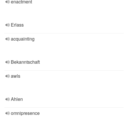
enactment
Erlass
acquainting
Bekanntschaft
awls
Ahlen
omnipresence