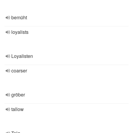
bemüht
loyalists
Loyalisten
coarser
gröber
tallow