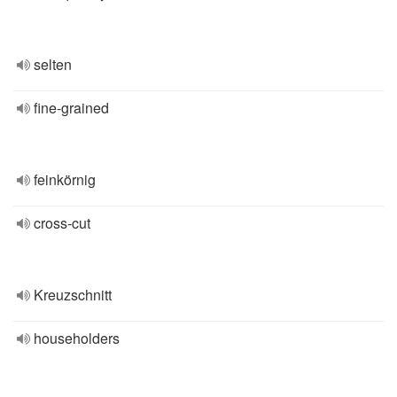
selten
fine-grained
feinkörnig
cross-cut
Kreuzschnitt
householders