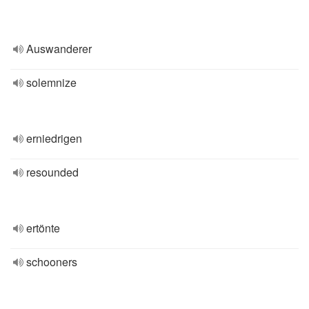
Auswanderer
solemnize
erniedrigen
resounded
ertönte
schooners