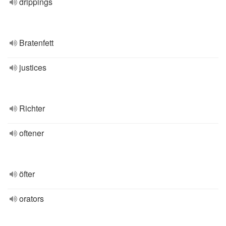
drippings
Bratenfett
justices
Richter
oftener
öfter
orators