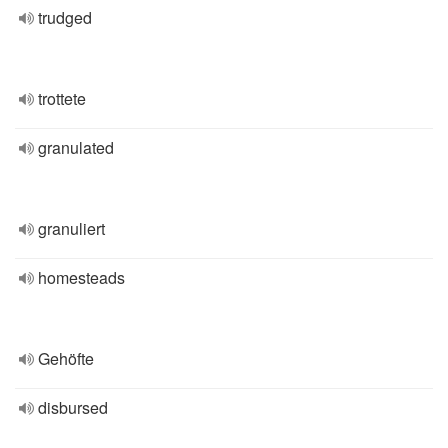
trudged
trottete
granulated
granuliert
homesteads
Gehöfte
disbursed