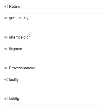
Redner
gratuitously
unentgeltlich
litigants
Prozessparteien
lustily
kräftig