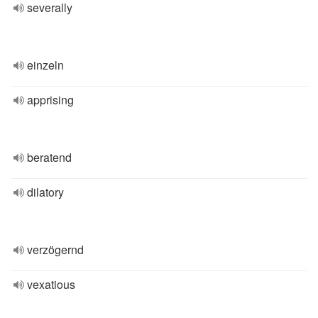
severally
einzeln
apprising
beratend
dilatory
verzögernd
vexatious