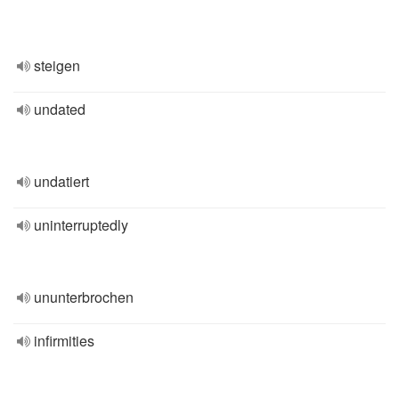
steigen
undated
undatiert
uninterruptedly
ununterbrochen
infirmities