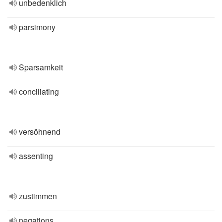
unbedenklich
parsimony
Sparsamkeit
conciliating
versöhnend
assenting
zustimmen
negations