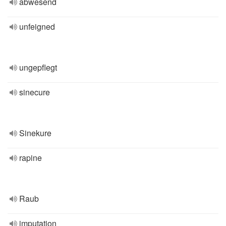
abwesend
unfeigned
ungepflegt
sinecure
Sinekure
rapine
Raub
imputation