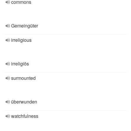
commons
Gemeingüter
irreligious
irreligiös
surmounted
überwunden
watchfulness