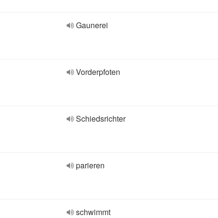
Gaunerei
Vorderpfoten
Schiedsrichter
parieren
schwimmt