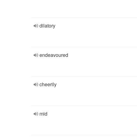
dilatory
endeavoured
cheerily
mid