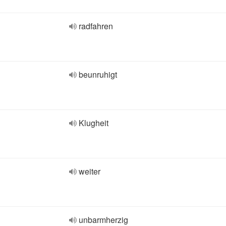
radfahren
beunruhigt
Klugheit
weiter
unbarmherzig