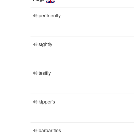
pertinently
sightly
testily
kipper's
barbarities