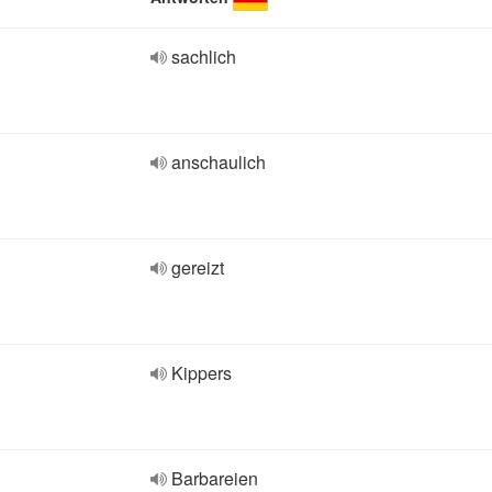
sachlich
anschaulich
gereizt
Kippers
Barbareien