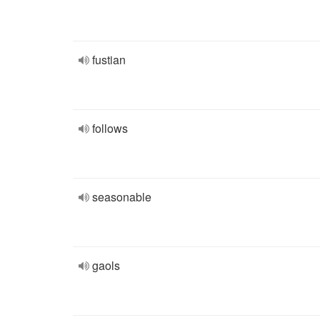
fustian
follows
seasonable
gaols