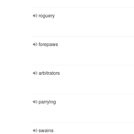
roguery
forepaws
arbitrators
parrying
swains