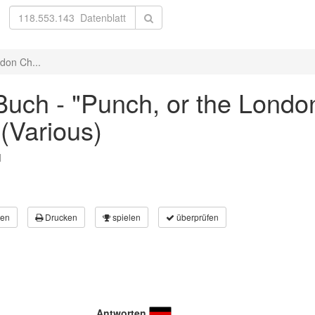
don Ch...
ch - "Punch, or the London 
(Various)
l
en
Drucken
spielen
überprüfen
Antworten