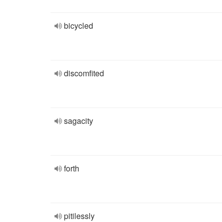
bicycled
discomfited
sagacity
forth
pitilessly