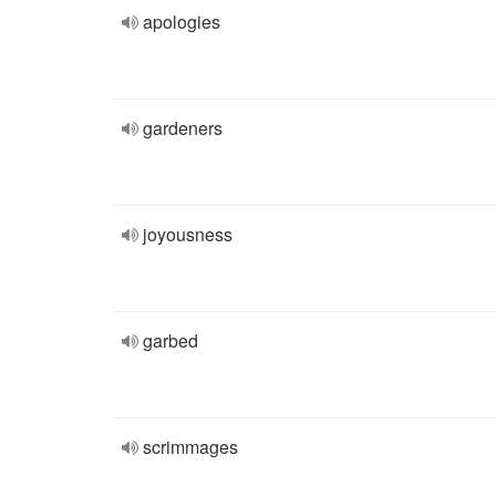
apologies
gardeners
joyousness
garbed
scrimmages