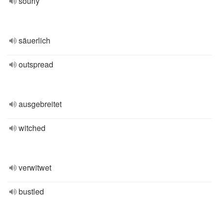
sourly
säuerlich
outspread
ausgebreitet
witched
verwitwet
bustled