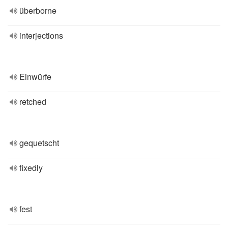
überborne
interjections
Einwürfe
retched
gequetscht
fixedly
fest