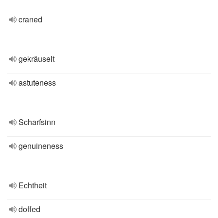
craned
gekräuselt
astuteness
Scharfsinn
genuineness
Echtheit
doffed