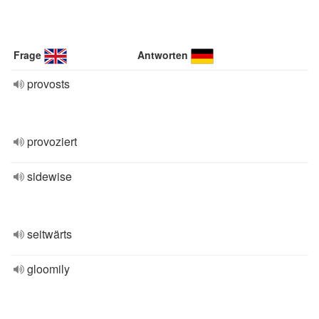
Frage
Antworten
provosts
provoziert
sidewise
seitwärts
gloomily