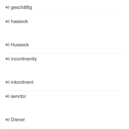
geschäftig
hassock
Hussock
incontinently
inkontinent
servitor
Diener