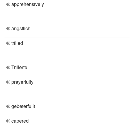
apprehensively
ängstlich
trilled
Trillerte
prayerfully
gebeterfüllt
capered