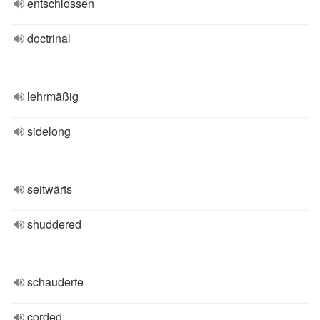
entschlossen
doctrinal
lehrmäßig
sidelong
seitwärts
shuddered
schauderte
corded