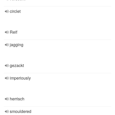
circlet
Reif
jagging
gezackt
imperiously
herrisch
smouldered