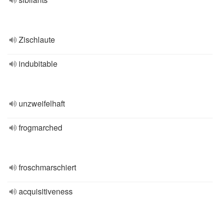
Zischlaute
indubitable
unzweifelhaft
frogmarched
froschmarschiert
acquisitiveness