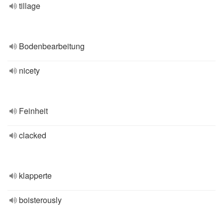
tillage
Bodenbearbeitung
nicety
Feinheit
clacked
klapperte
boisterously