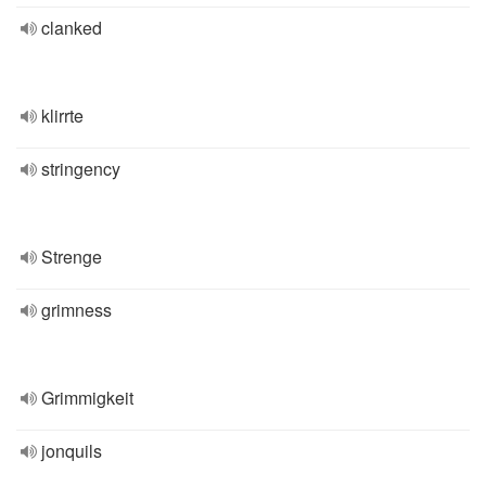
clanked
klirrte
stringency
Strenge
grimness
Grimmigkeit
jonquils