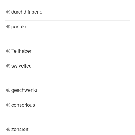
durchdringend
partaker
Teilhaber
swivelled
geschwenkt
censorious
zensiert