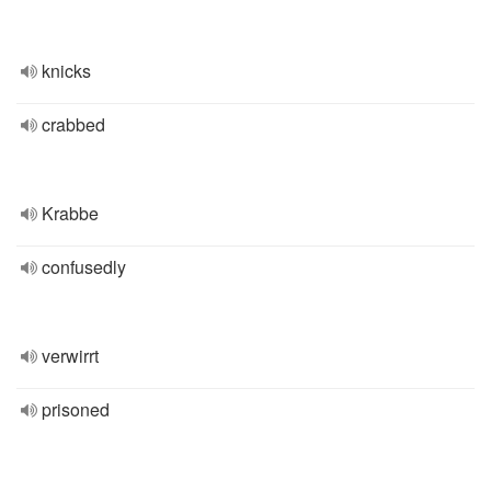
knicks
crabbed
Krabbe
confusedly
verwirrt
prisoned