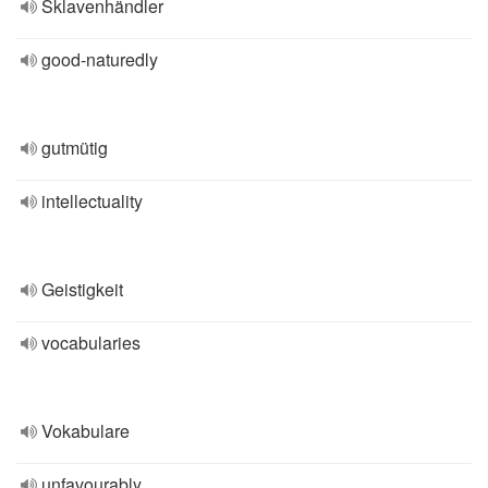
Sklavenhändler
good-naturedly
gutmütig
intellectuality
Geistigkeit
vocabularies
Vokabulare
unfavourably