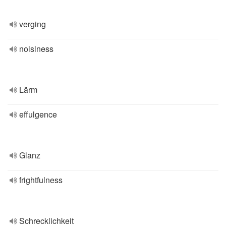
verging
noisiness
Lärm
effulgence
Glanz
frightfulness
Schrecklichkeit