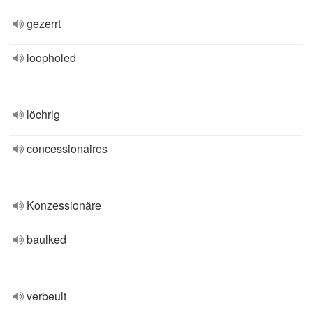
gezerrt
loopholed
löchrig
concessionaires
Konzessionäre
baulked
verbeult