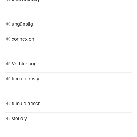
ungünstig
connexion
Verbindung
tumultuously
tumultuarisch
stolidly