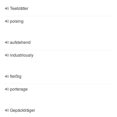
Teeblätter
poising
aufstehend
industriously
fleißig
porterage
Gepäckträger