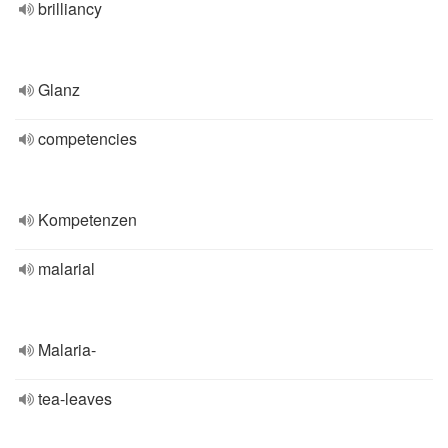
brilliancy
Glanz
competencies
Kompetenzen
malarial
Malaria-
tea-leaves