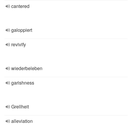
cantered
galoppiert
revivify
wiederbeleben
garishness
Grellheit
alleviation