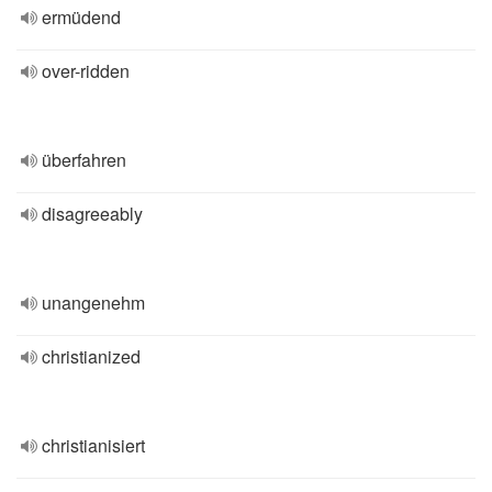
ermüdend
over-ridden
überfahren
disagreeably
unangenehm
christianized
christianisiert