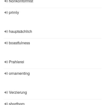
Nonkonformist
primly
hauptsächlich
boastfulness
Prahlerei
ornamenting
Verzierung
shorthorn