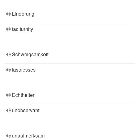
Linderung
taciturnity
Schweigsamkeit
fastnesses
Echtheiten
unobservant
unaufmerksam