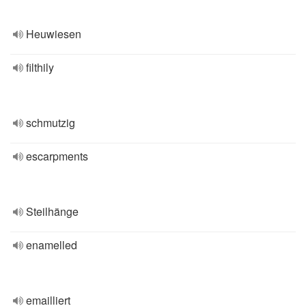
Heuwiesen
filthily
schmutzig
escarpments
Steilhänge
enamelled
emailliert