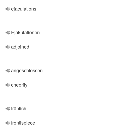
ejaculations
Ejakulationen
adjoined
angeschlossen
cheerily
fröhlich
frontispiece