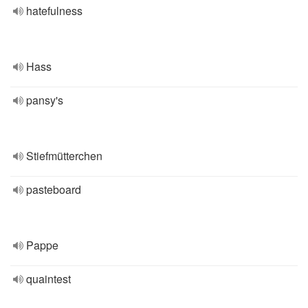
hatefulness
Hass
pansy's
Stiefmütterchen
pasteboard
Pappe
quaintest