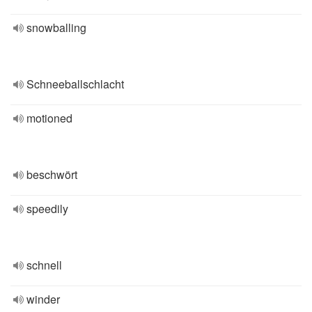
snowballing
Schneeballschlacht
motioned
beschwört
speedily
schnell
winder