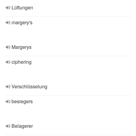
Lüftungen
margery's
Margerys
ciphering
Verschlüsselung
besiegers
Belagerer