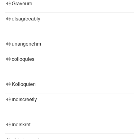
Graveure
disagreeably
unangenehm
colloquies
Kolloquien
indiscreetly
indiskret