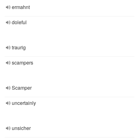
ermahnt
doleful
traurig
scampers
Scamper
uncertainly
unsicher