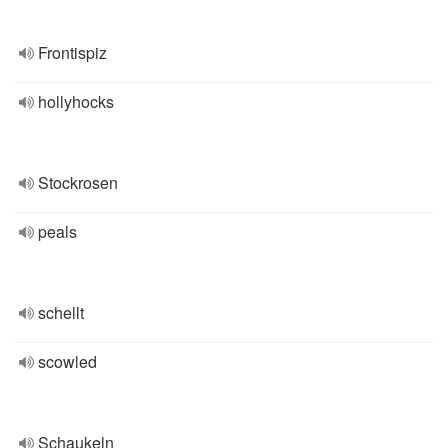
Frontispiz
hollyhocks
Stockrosen
peals
schellt
scowled
Schaukeln