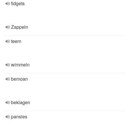
fidgets
Zappeln
teem
wimmeln
bemoan
beklagen
pansies