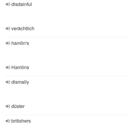
disdainful
verächtlich
hamlin's
Hamlins
dismally
düster
britishers