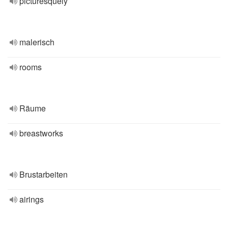
picturesquely
malerisch
rooms
Räume
breastworks
Brustarbeiten
airings