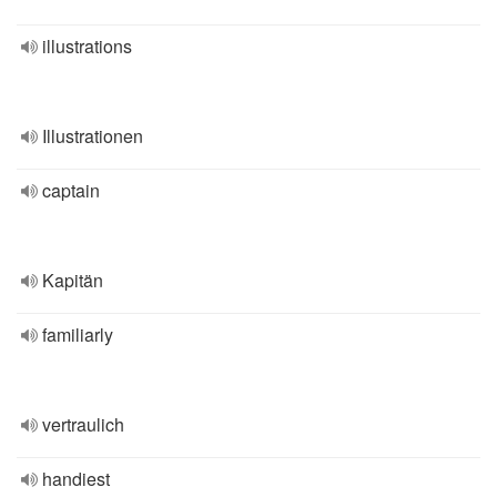
illustrations
Illustrationen
captain
Kapitän
familiarly
vertraulich
handiest