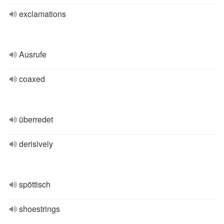
exclamations
Ausrufe
coaxed
überredet
derisively
spöttisch
shoestrings