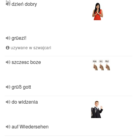
ty)
dzień dobry
grüezi!
uzywane w szwajcari
szczesc boze
grüß gott
do widzenia
auf Wiedersehen