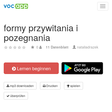
Toggl
navig
formy przywitania i
pozegnania
0
11 Datenblatt
nataliadrazek
Lernen beginnen
mp3 downloaden
Drucken
spielen
überprüfen