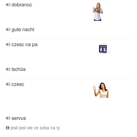
dobranoc
gute nacht
czesc na pa
tschüs
czesc
servus
jesli jest sie ze soba na ty