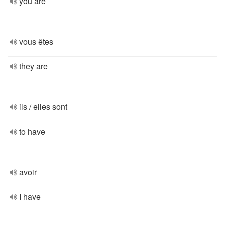
you are
vous êtes
they are
ils / elles sont
to have
avoir
I have