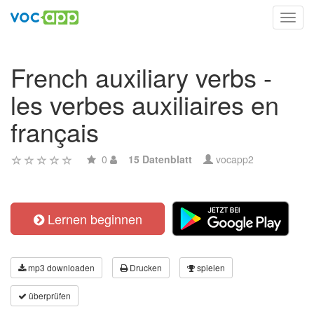
Toggl
navig
French auxiliary verbs -
les verbes auxiliaires en
français
0
15 Datenblatt
vocapp2
Lernen beginnen
mp3 downloaden
Drucken
spielen
überprüfen