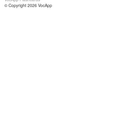
© Copyright 2026 VocApp
02-798 Mielczarskiego 8/58
Warsaw, Poland (EU)
Wir Über Uns
Bedingungen
unser Team
100% Garantie
Blog
Datenschutzrichtlinie
Vorschriften
In Kontakt Treten
BIPR
kontaktieren
Kurse
Hilfe
die Wissenschaft Englisch
Häufig gestellte Fragen
die Wissenschaft Spanisch