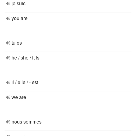
je suis
you are
tu es
he / she / it is
il / elle / - est
we are
nous sommes