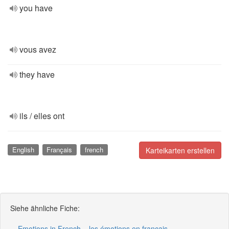
you have
vous avez
they have
ils / elles ont
English
Français
french
Karteikarten erstellen
Siehe ähnliche Fiche:
Emotions in French – les émotions en français