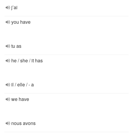
j’ai
you have
tu as
he / she / it has
il / elle / - a
we have
nous avons