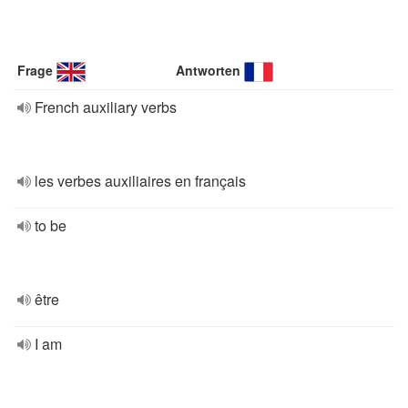
Frage
Antworten
French auxiliary verbs
les verbes auxiliaires en français
to be
être
I am