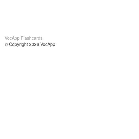
VocApp Flashcards
© Copyright 2026 VocApp
02-798 Mielczarskiego 8/58
Warsaw, Poland (EU)
Wir Über Uns
Bedingungen
unser Team
100% Garantie
Blog
Datenschutzrichtlinie