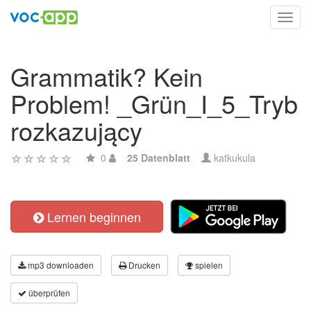
Toggl
navig
Grammatik? Kein
Problem! _Grün_I_5_Tryb
rozkazujący
0
25 Datenblatt
katkukula
Lernen beginnen
mp3 downloaden
Drucken
spielen
überprüfen