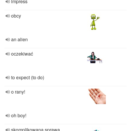
impress
obcy
an alien
oczekiwać
to expect (to do)
o rany!
oh boy!
skomplikowana sprawa