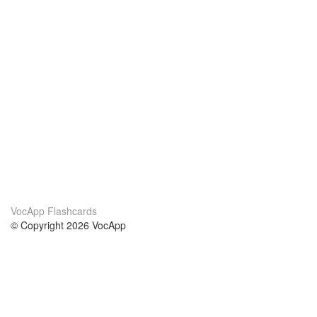
VocApp Flashcards
© Copyright 2026 VocApp
02-798 Mielczarskiego 8/58
Warsaw, Poland (EU)