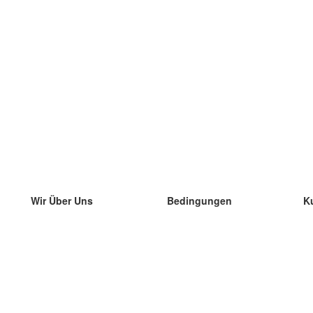
Wir Über Uns
Bedingungen
K
unser Team
100% Garantie
di
Blog
Datenschutzrichtlinie
di
Vorschriften
di
In Kontakt Treten
BIPR
di
kontaktieren
di
Mehr
di
Hilfe
neue Download
Häufig gestellte Fragen