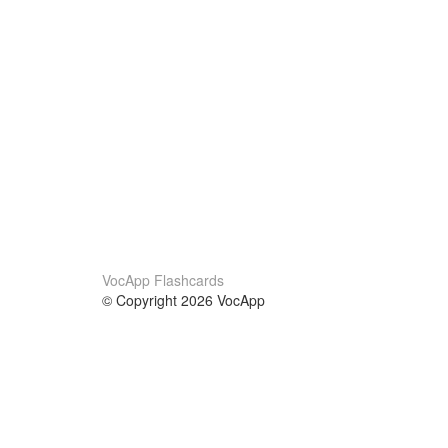
VocApp Flashcards
© Copyright 2026 VocApp
02-798 Mielczarskiego 8/58
Warsaw, Poland (EU)