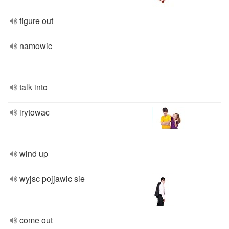
figure out
namowic
talk into
irytowac
wind up
wyjsc pojjawic sie
come out