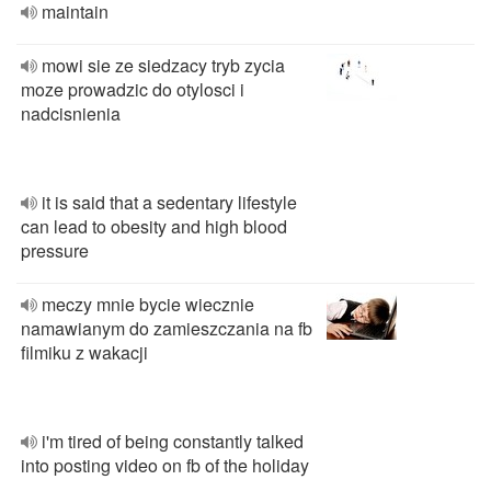
maintain
mowi sie ze siedzacy tryb zycia
moze prowadzic do otylosci i
nadcisnienia
it is said that a sedentary lifestyle
can lead to obesity and high blood
pressure
meczy mnie bycie wiecznie
namawianym do zamieszczania na fb
filmiku z wakacji
i'm tired of being constantly talked
into posting video on fb of the holiday