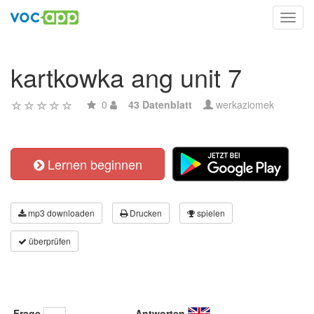
Toggl
navig
kartkowka ang unit 7
0
43 Datenblatt
werkaziomek
Lernen beginnen
mp3 downloaden
Drucken
spielen
überprüfen
Frage
Antworten