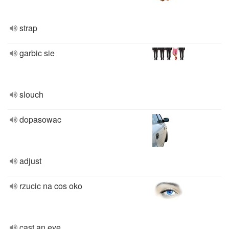
strap
garbic sie
slouch
dopasowac
adjust
rzucic na cos oko
cast an eye