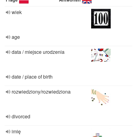
wiek
age
data / miejsce urodzenia
date / place of birth
rozwiedziony/rozwiedziona
divorced
imię