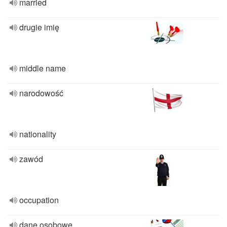
married
drugie imię
middle name
narodowość
nationality
zawód
occupation
dane osobowe