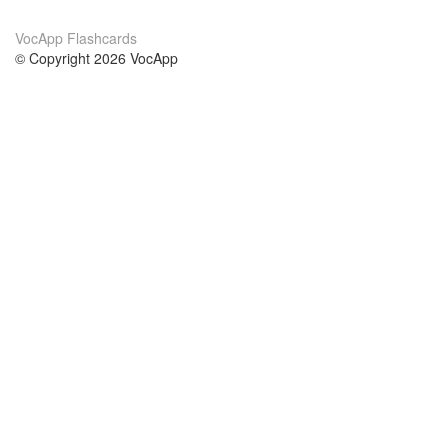
VocApp Flashcards
© Copyright 2026 VocApp
02-798 Mielczarskiego 8/58
Warsaw, Poland (EU)
Wir Über Uns
Bedingungen
unser Team
100% Garantie
Blog
Datenschutzrichtlinie
Vorschriften
In Kontakt Treten
BIPR
kontaktieren
Kurse
Hilfe