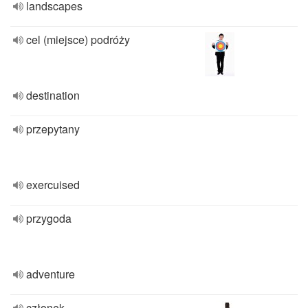
landscapes
cel (miejsce) podróży
destination
przepytany
exercuised
przygoda
adventure
członek