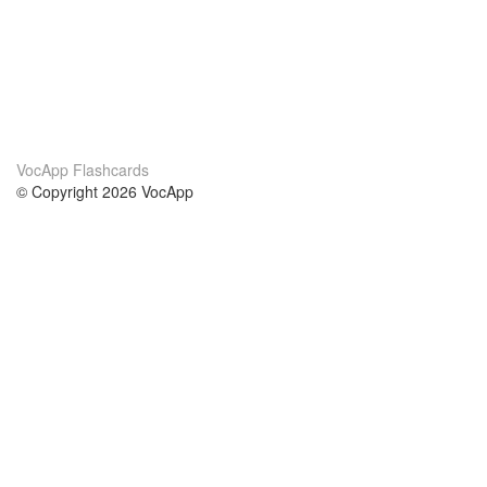
VocApp Flashcards
© Copyright 2026 VocApp
02-798 Mielczarskiego 8/58
Warsaw, Poland (EU)
Wir Über Uns
Bedingungen
unser Team
100% Garantie