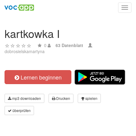
Toggl
navig
kartkowka I
0
63 Datenblatt
dobrosielskamartyna
Lernen beginnen
mp3 downloaden
Drucken
spielen
überprüfen