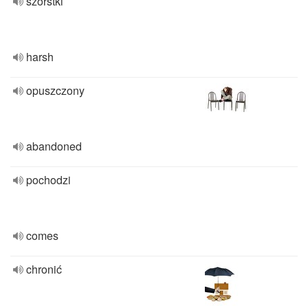
szorstki
harsh
opuszczony
abandoned
pochodzi
comes
chronić