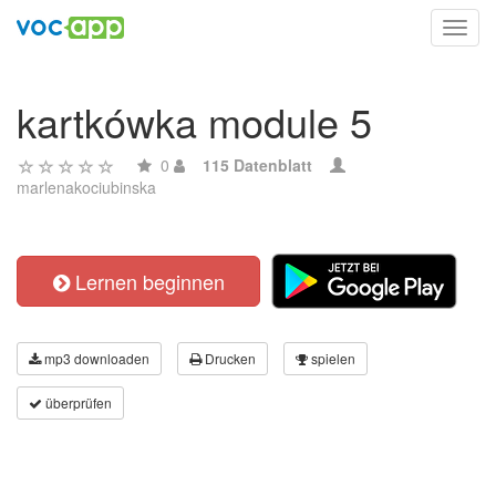
Toggl
navig
kartkówka module 5
0
115 Datenblatt
marlenakociubinska
Lernen beginnen
mp3 downloaden
Drucken
spielen
überprüfen