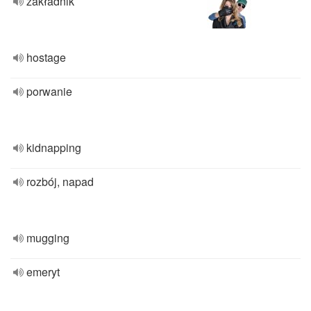
zakładnik
hostage
porwanie
kidnapping
rozbój, napad
mugging
emeryt