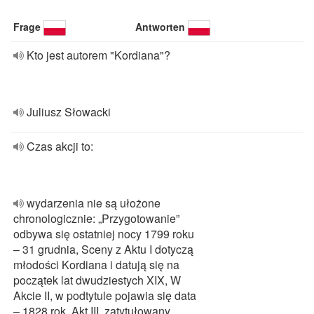
Frage
Antworten
Kto jest autorem "Kordiana"?
Juliusz Słowacki
Czas akcji to:
wydarzenia nie są ułożone
chronologicznie: „Przygotowanie”
odbywa się ostatniej nocy 1799 roku
– 31 grudnia, Sceny z Aktu I dotyczą
młodości Kordiana i datują się na
początek lat dwudziestych XIX, W
Akcie II, w podtytule pojawia się data
– 1828 rok. Akt III, zatytułowany