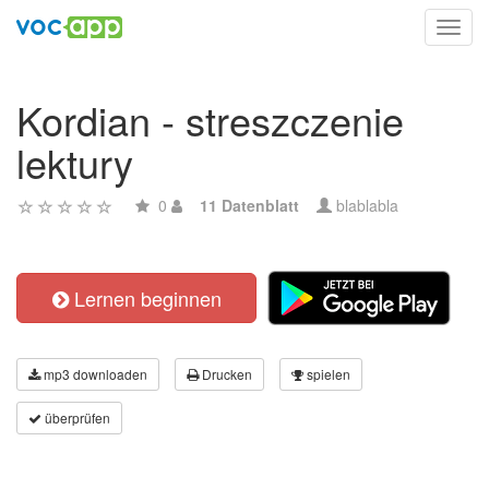
Toggl
navig
Kordian - streszczenie
lektury
0
11 Datenblatt
blablabla
Lernen beginnen
mp3 downloaden
Drucken
spielen
überprüfen