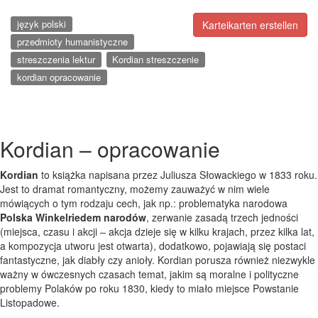
język polski
Karteikarten erstellen
przedmioty humanistyczne
streszczenia lektur
Kordian streszczenie
kordian opracowanie
Kordian – opracowanie
Kordian
to książka napisana przez Juliusza Słowackiego w 1833 roku.
Jest to dramat romantyczny, możemy zauważyć w nim wiele
mówiących o tym rodzaju cech, jak np.: problematyka narodowa
Polska Winkelriedem narodów
, zerwanie zasadą trzech jedności
(miejsca, czasu i akcji – akcja dzieje się w kilku krajach, przez kilka lat,
a kompozycja utworu jest otwarta), dodatkowo, pojawiają się postaci
fantastyczne, jak diabły czy anioły. Kordian porusza również niezwykle
ważny w ówczesnych czasach temat, jakim są moralne i polityczne
problemy Polaków po roku 1830, kiedy to miało miejsce Powstanie
Listopadowe.