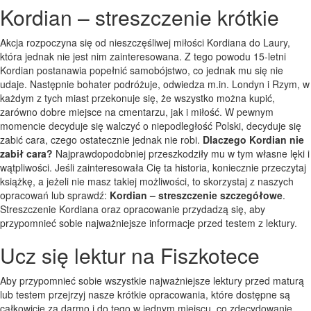
Kordian – streszczenie krótkie
Akcja rozpoczyna się od nieszczęśliwej miłości Kordiana do Laury,
która jednak nie jest nim zainteresowana. Z tego powodu 15-letni
Kordian postanawia popełnić samobójstwo, co jednak mu się nie
udaje. Następnie bohater podróżuje, odwiedza m.in. Londyn i Rzym, w
każdym z tych miast przekonuje się, że wszystko można kupić,
zarówno dobre miejsce na cmentarzu, jak i miłość. W pewnym
momencie decyduje się walczyć o niepodległość Polski, decyduje się
zabić cara, czego ostatecznie jednak nie robi.
Dlaczego Kordian nie
zabił cara?
Najprawdopodobniej przeszkodziły mu w tym własne lęki i
wątpliwości. Jeśli zainteresowała Cię ta historia, koniecznie przeczytaj
książkę, a jeżeli nie masz takiej możliwości, to skorzystaj z naszych
opracowań lub sprawdź:
Kordian – streszczenie szczegółowe
.
Streszczenie Kordiana oraz opracowanie przydadzą się, aby
przypomnieć sobie najważniejsze informacje przed testem z lektury.
Ucz się lektur na Fiszkotece
Aby przypomnieć sobie wszystkie najważniejsze lektury przed maturą
lub testem przejrzyj nasze krótkie opracowania, które dostępne są
całkowicie za darmo i do tego w jednym miejscu, co zdecydowanie