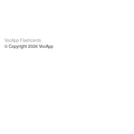
VocApp Flashcards
© Copyright 2026 VocApp
02-798 Mielczarskiego 8/58
Warsaw, Poland (EU)
Wir Über Uns
Bedingungen
unser Team
100% Garantie
Blog
Datenschutzrichtlinie