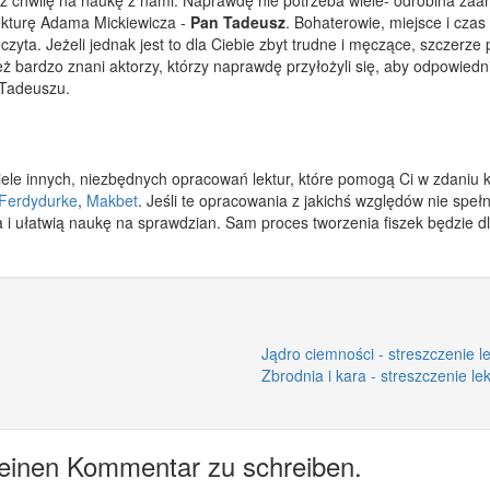
lekturę Adama Mickiewicza -
Pan Tadeusz
. Bohaterowie, miejsce i czas
czyta. Jeżeli jednak jest to dla Ciebie zbyt trudne i męczące, szczerze
bardzo znani aktorzy, którzy naprawdę przyłożyli się, aby odpowiednio
 Tadeuszu.
iele innych, niezbędnych opracowań lektur, które pomogą Ci w zdaniu 
Ferdydurke
,
Makbet
. Jeśli te opracowania z jakichś względów nie spe
a i ułatwią naukę na sprawdzian. Sam proces tworzenia fiszek będzie 
Jądro ciemności - streszczenie l
Zbrodnia i kara - streszczenie le
 einen Kommentar zu schreiben.