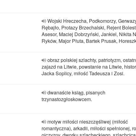
Wojski Hreczecha, Podkomorzy, Gerwaz
Rębajło, Protazy Brzechalski, Rejent Bolest
Asesor, Maciej Dobrzyński, Jankiel, Nikita N
Ryków, Major Płuta, Bartek Prusak, Horesz
obraz polskiej szlachty, patriotyzm, ostatn
zajazd na Litwie, powstanie na Litwie, histor
Jacka Soplicy, miłość Tadeusza i Zosi.
dwanaście ksiąg, pisanych
trzynastozgłoskowcem.
motyw miłości nieszczęśliwej (miłość
romantyczna), arkadii, miłości spełnionej, r
ojczyzny, dworku szlacheckiego, szlachcica