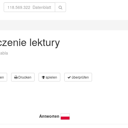
zenie lektury
labla
en
Drucken
spielen
überprüfen
Antworten