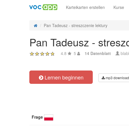
Karteikarten erstellen
Kurse
Pan Tadeusz - streszczenie lektury
Pan Tadeusz - streszc
4.8
5
14 Datenblatt
blab
Lernen beginnen
mp3 download
Frage