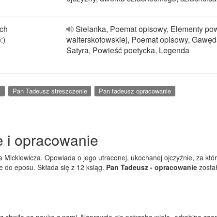
ach
Sielanka, Poemat opisowy, Elementy pow
:)
walterskotowskiej, Poemat opisowy, Gawęd
Satyra, Powieść poetycka, Legenda
z
Pan Tadeusz streszczenie
Pan tadeusz opracowanie
e i opracowanie
 Mickiewicza. Opowiada o jego utraconej, ukochanej ojczyźnie, za któr
 do eposu. Składa się z 12 ksiąg.
Pan Tadeusz - opracowanie
został
ięcisz chwilę na naukę z nami. Naprawdę nie potrzeba wiele- odrobina 