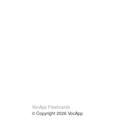
VocApp Flashcards
© Copyright 2026 VocApp
02-798 Mielczarskiego 8/58
Warsaw, Poland (EU)