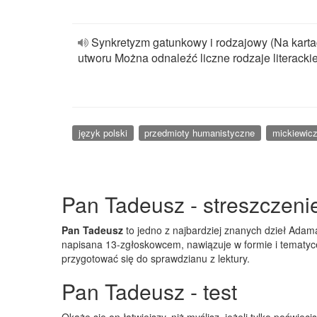
Synkretyzm gatunkowy i rodzajowy (Na kart
utworu Można odnaleźć liczne rodzaje literackie
język polski
przedmioty humanistyczne
mickiewic
Pan Tadeusz - streszczeni
Pan Tadeusz
to jedno z najbardziej znanych dzieł Adama
napisana 13-zgłoskowcem, nawiązuje w formie i tematyce
przygotować się do sprawdzianu z lektury.
Pan Tadeusz - test
Okaże się on łatwiejszy, niż myślisz, jeżeli tylko pośw