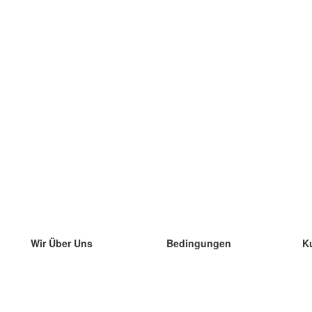
Wir Über Uns
Bedingungen
K
unser Team
100% Garantie
di
Blog
Datenschutzrichtlinie
di
Vorschriften
di
In Kontakt Treten
BIPR
di