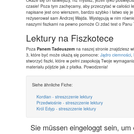
czasie! Poza tym zachęcamy, aby przeczytać w całości 
napisane jest ono wierszem, bardzo szybko i łatwo się je 
reżyserował sam Andrzej Wajda. Występują w nim również 
naszymi fiszkami na pewno pomoże Ci zdać test o Panu
Lektury na Fiszkotece
Poza
Panem Tadeuszem
na naszej stronie znajdziesz w
3, które być może okażą się pomocne:
Jądro ciemności
,
stworzyć fiszki, które w pełni zaspokoją Twoje wymagani
materiału pójdzie jak z płatka. Powodzenia!
Siehe ähnliche Fiche:
Kordian - streszczenie lektury
Przedwiośnie - streszczenie lektury
Król Edyp - streszczenie lektury
Sie müssen eingeloggt sein, um