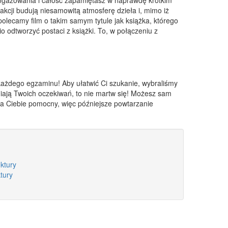
 akcji budują niesamowitą atmosferę dzieła i, mimo iż
 polecamy film o takim samym tytule jak książka, którego
 odtworzyć postaci z książki. To, w połączeniu z
każdego egzaminu! Aby ułatwić Ci szukanie, wybraliśmy
łniają Twoich oczekiwań, to nie martw się! Możesz sam
dla Ciebie pomocny, więc późniejsze powtarzanie
ektury
ktury