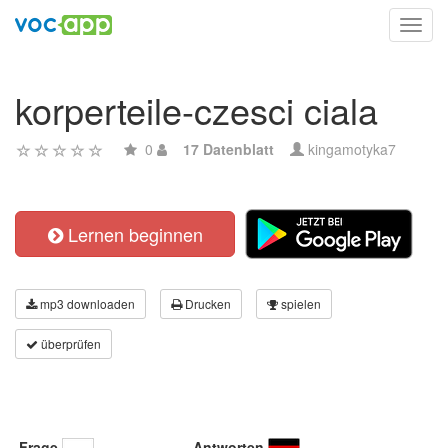
Toggl
navig
korperteile-czesci ciala
0
17 Datenblatt
kingamotyka7
Lernen beginnen
mp3 downloaden
Drucken
spielen
überprüfen
Frage
Antworten