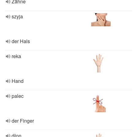
Zähne
szyja
der Hals
reka
Hand
palec
der Finger
dłon