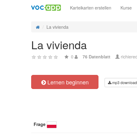
Karteikarten erstellen
Kurse
La vivienda
La vivienda
0
76 Datenblatt
richier
Lernen beginnen
mp3 download
Frage