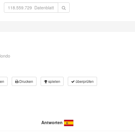
edondo
en
Drucken
spielen
überprüfen
Antworten