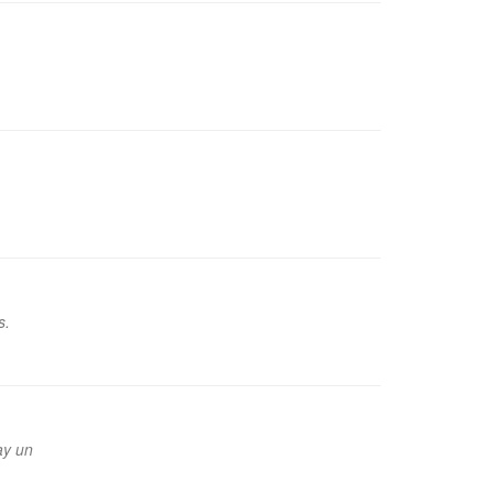
s.
ay un