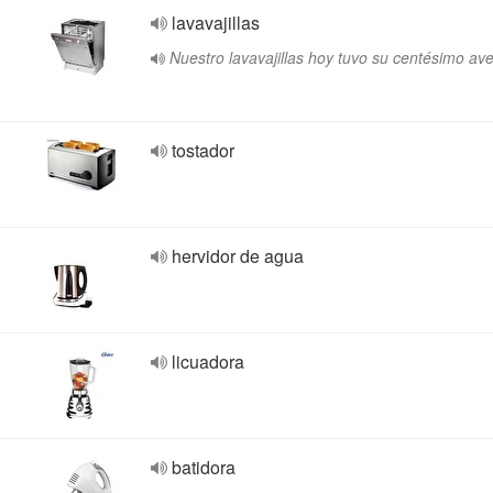
lavavajillas
Nuestro lavavajillas hoy tuvo su centésimo ave
tostador
hervidor de agua
licuadora
batidora