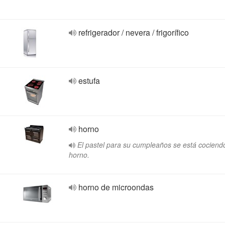
refrigerador / nevera / frigorífico
estufa
horno
El pastel para su cumpleaños se está cociendo
horno.
horno de microondas