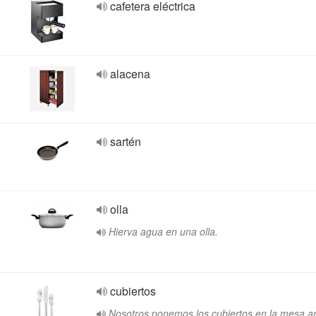
cafetera eléctrica
alacena
sartén
olla
Hierva agua en una olla.
cubiertos
Nosotros ponemos los cubiertos en la mesa a