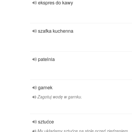
ekspres do kawy
szafka kuchenna
patelnia
garnek
Zagotuj wodę w garnku.
sztućce
My układamy sztućce na stole przed zjedzeniem