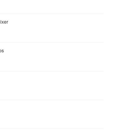
ixer
os