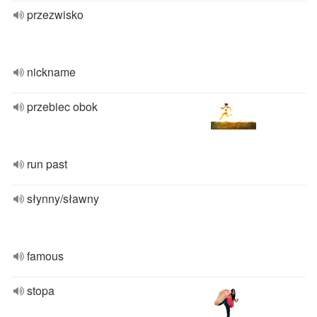
przezwisko
nickname
przebiec obok
run past
słynny/sławny
famous
stopa