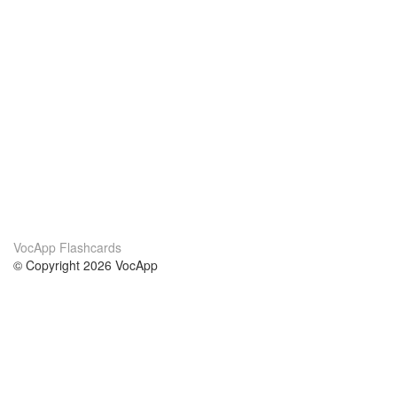
VocApp Flashcards
© Copyright 2026 VocApp
02-798 Mielczarskiego 8/58
Warsaw, Poland (EU)