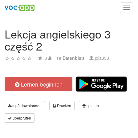
Toggl
navig
Lekcja angielskiego 3
część 2
0
19 Datenblatt
jola333
Lernen beginnen
mp3 downloaden
Drucken
spielen
überprüfen