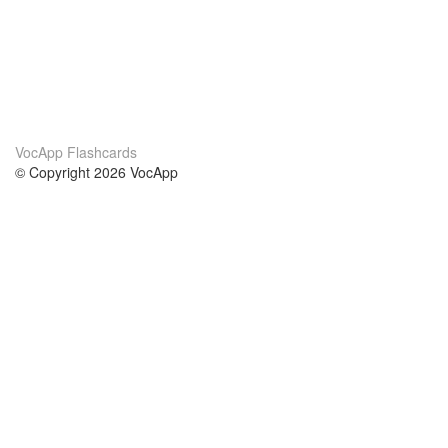
VocApp Flashcards
© Copyright 2026 VocApp
02-798 Mielczarskiego 8/58
Warsaw, Poland (EU)
Wir Über Uns
Bedingungen
unser Team
100% Garantie