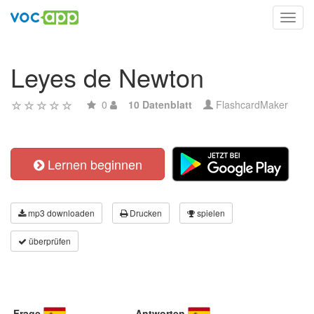
Toggl
navig
Leyes de Newton
0
10 Datenblatt
FlashcardMaker
Lernen beginnen
mp3 downloaden
Drucken
spielen
überprüfen
Frage
Antworten