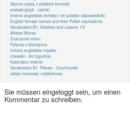
Słynne cytaty z polskich komedii
arabski język - zaimki
Imiona angielskie żeńskie i ich polskie odpowiedniki;
English female names and their Polish equivalents
Vocabulario B1: Hobbies and Leisure 1/3
Alfabet Morsa
Znaczenie imion
Pytania o blondynce
Imiona angielskie męskie
Litewski - dni tygodnia
Kalendarz imienin
Vocabulario B1: Places - Countryside
układ moczowy i oddechowy
Sie müssen eingeloggt sein, um einen
Kommentar zu schreiben.