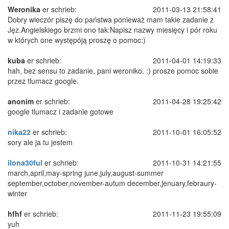
Weronika
er schrieb:
2011-03-13 21:58:41
Dobry wieczór piszę do państwa ponieważ mam takie zadanie z
Jęz.Angielskiego brzmi ono tak:Napisz nazwy miesięcy i pór roku
w których one występóją proszę o pomoc:)
kuba
er schrieb:
2011-04-01 14:19:33
hah, bez sensu to zadanie, pani weroniko. :) prosze pomoc sobie
przez tlumacz google.
anonim
er schrieb:
2011-04-28 19:25:42
google tlumacz i zadanie gotowe
nika22
er schrieb:
2011-10-01 16:05:52
sory ale ja tu jestem
ilona30ful
er schrieb:
2011-10-31 14:21:55
march,april,may-spring june,july,august-summer
september,october,november-autum december,jenuary,febraury-
winter
hfhf
er schrieb:
2011-11-23 19:55:09
yuh