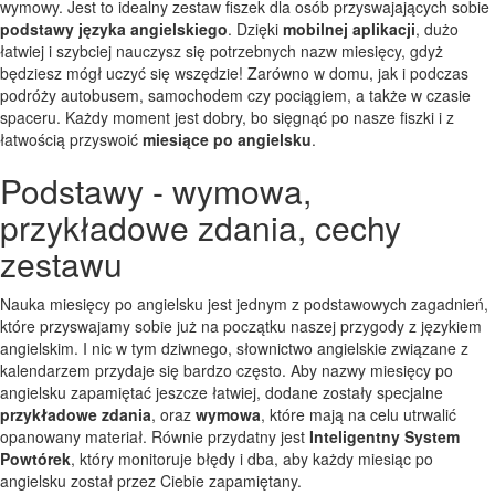
wymowy. Jest to idealny zestaw fiszek dla osób przyswajających sobie
podstawy języka angielskiego
. Dzięki
mobilnej aplikacji
, dużo
łatwiej i szybciej nauczysz się potrzebnych nazw miesięcy, gdyż
będziesz mógł uczyć się wszędzie! Zarówno w domu, jak i podczas
podróży autobusem, samochodem czy pociągiem, a także w czasie
spaceru. Każdy moment jest dobry, bo sięgnąć po nasze fiszki i z
łatwością przyswoić
miesiące po angielsku
.
Podstawy - wymowa,
przykładowe zdania, cechy
zestawu
Nauka miesięcy po angielsku jest jednym z podstawowych zagadnień,
które przyswajamy sobie już na początku naszej przygody z językiem
angielskim. I nic w tym dziwnego, słownictwo angielskie związane z
kalendarzem przydaje się bardzo często. Aby nazwy miesięcy po
angielsku zapamiętać jeszcze łatwiej, dodane zostały specjalne
przykładowe zdania
, oraz
wymowa
, które mają na celu utrwalić
opanowany materiał. Równie przydatny jest
Inteligentny System
Powtórek
, który monitoruje błędy i dba, aby każdy miesiąc po
angielsku został przez Ciebie zapamiętany.