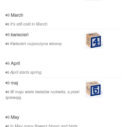
March
It's still cold in March.
kwiecień
Kwiecień rozpoczyna wiosnę.
April
April starts spring.
maj
W maju wiele kwiatów rozkwita, a ptaki
śpiewają.
May
In May many flowers bloom and birds