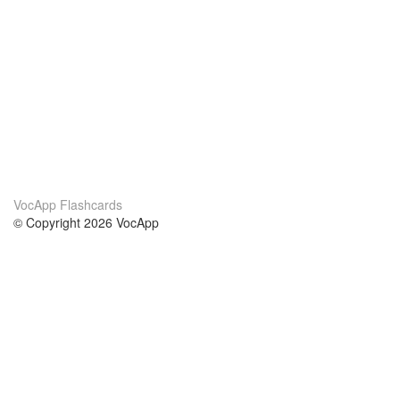
VocApp Flashcards
© Copyright 2026 VocApp
02-798 Mielczarskiego 8/58
Warsaw, Poland (EU)