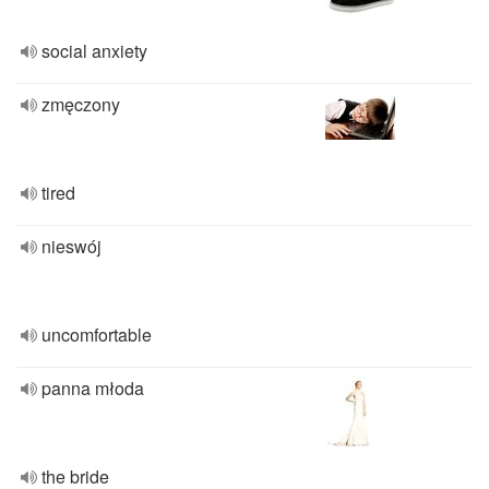
social anxiety
zmęczony
tired
nieswój
uncomfortable
panna młoda
the bride