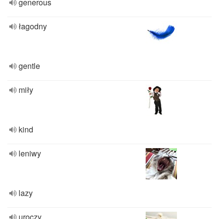
generous
łagodny
gentle
miły
kind
leniwy
lazy
uroczy