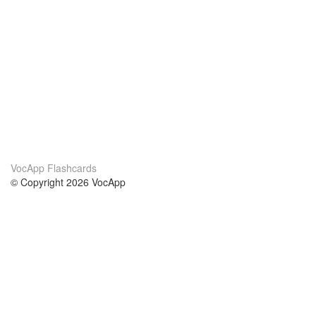
VocApp Flashcards
© Copyright 2026 VocApp
02-798 Mielczarskiego 8/58
Warsaw, Poland (EU)