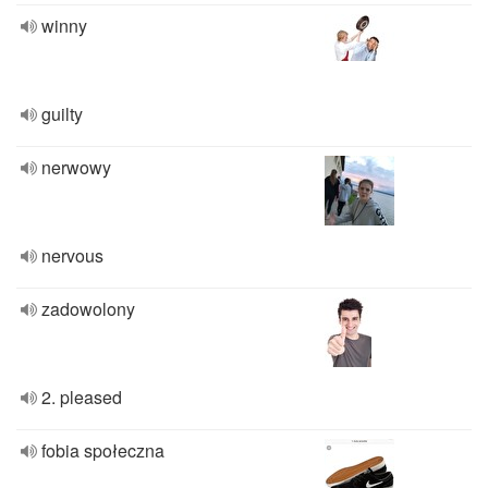
winny
guilty
nerwowy
nervous
zadowolony
2. pleased
fobia społeczna