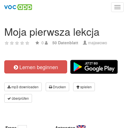
Toggl
navig
Moja pierwsza lekcja
0
50 Datenblatt
majawowo
Lernen beginnen
mp3 downloaden
Drucken
spielen
überprüfen
Frage
Antworten