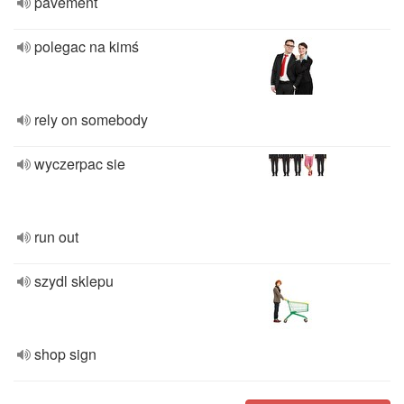
pavement
polegac na kimś
rely on somebody
wyczerpac sie
run out
szydl sklepu
shop sign