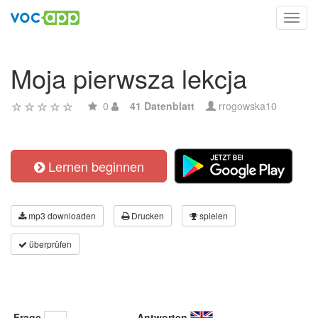
Toggl
navig
Moja pierwsza lekcja
0
41 Datenblatt
rrogowska10
Lernen beginnen
mp3 downloaden
Drucken
spielen
überprüfen
Frage
Antworten