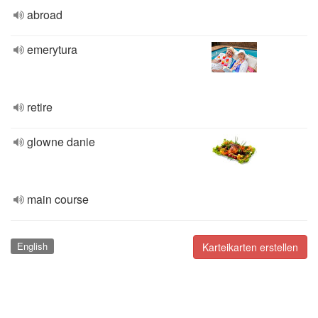
abroad
emerytura
retire
glowne danie
main course
English
Karteikarten erstellen