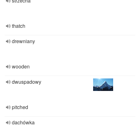
strzecha
thatch
drewniany
wooden
dwuspadowy
pitched
dachówka