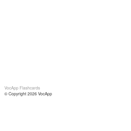
VocApp Flashcards
© Copyright 2026 VocApp
02-798 Mielczarskiego 8/58
Warsaw, Poland (EU)