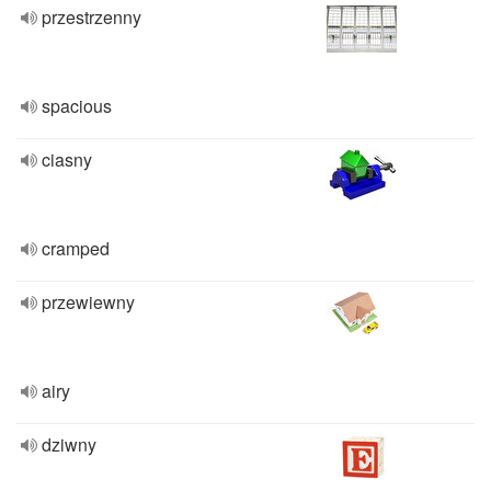
przestrzenny
spacious
ciasny
cramped
przewiewny
airy
dziwny