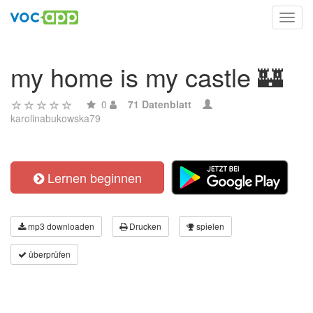
Toggl
navig
my home is my castle 🏰
0
71 Datenblatt
karolinabukowska79
Lernen beginnen
mp3 downloaden
Drucken
spielen
überprüfen