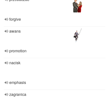
forgive
awans
promotion
nacisk
emphasis
zagranica