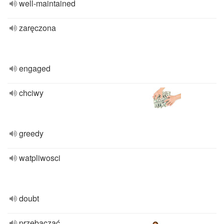
well-maintained
zaręczona
engaged
chciwy
greedy
watpliwosci
doubt
przebaczać