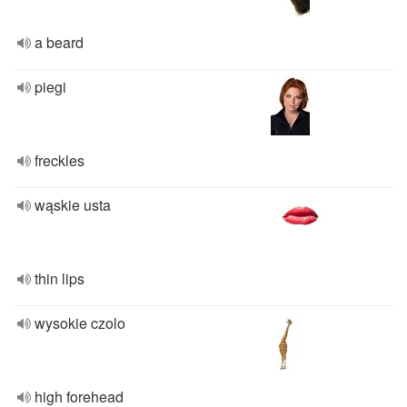
a beard
piegi
freckles
wąskie usta
thin lips
wysokie czolo
high forehead