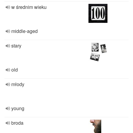
w średnim wieku
middle-aged
stary
old
młody
young
broda