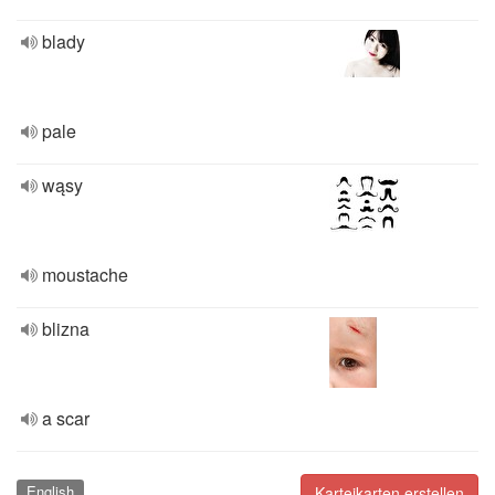
blady
pale
wąsy
moustache
blizna
a scar
English
Karteikarten erstellen