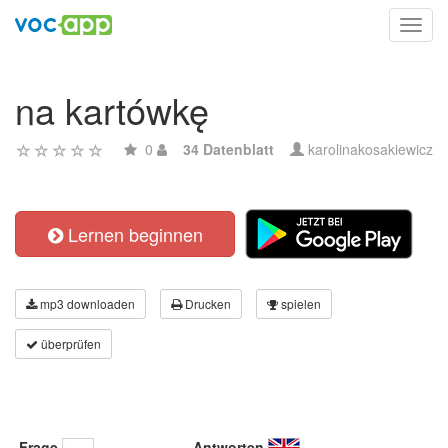
Toggl
navig
na kartówkę
0
34 Datenblatt
karolinakosakiewicz
Lernen beginnen
mp3 downloaden
Drucken
spielen
überprüfen
Frage
Antworten