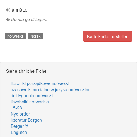
å måtte
Du må gå til legen.
norweski
Norsk
Karteikarten erstellen
Siehe ähnliche Fiche:
liczbniki porządkowe norweski
czasowniki modalne w jezyku norweskim
dni tygodnia norweski
liczebniki norweskie
15-28
Nye order
litteratur Bergen
Bergen☔
Englisch