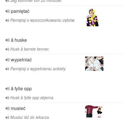
Jeg kommer om 20 minutter.
pamiętać
Pamiętaj o wyszczotkowaniu zębów.
å huske
Husk å børste tenner.
wypełniać
Pamiętaj o wypełnieniu ankiety
å fylle opp
Husk å fylle opp skjema.
musieć
Musisz iść do lekarza.