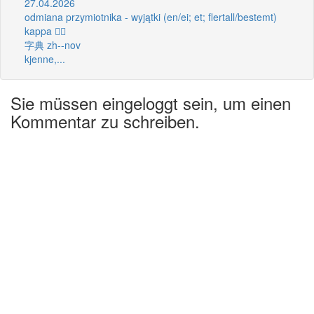
27.04.2026
odmiana przymiotnika - wyjątki (en/ei; et; flertall/bestemt)
kappa 🦸‍♂️
字典 zh--nov
kjenne,...
Sie müssen eingeloggt sein, um einen
Kommentar zu schreiben.