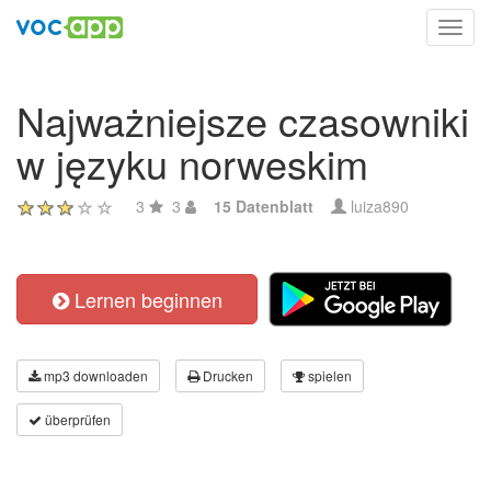
Toggl
navig
Najważniejsze czasowniki
w języku norweskim
3
3
15 Datenblatt
luiza890
Lernen beginnen
mp3 downloaden
Drucken
spielen
überprüfen