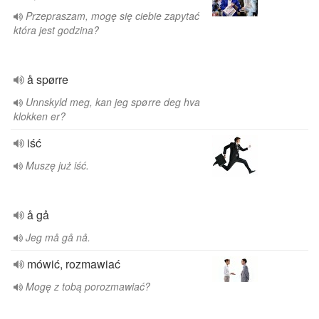
Przepraszam, mogę się ciebie zapytać
która jest godzina?
å spørre
Unnskyld meg, kan jeg spørre deg hva
klokken er?
iść
Muszę już iść.
å gå
Jeg må gå nå.
mówić, rozmawiać
Mogę z tobą porozmawiać?