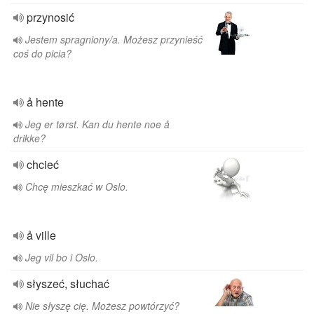
przynosić
Jestem spragniony/a. Możesz przynieść
coś do picia?
å hente
Jeg er tørst. Kan du hente noe å
drikke?
chcieć
Chcę mieszkać w Oslo.
å ville
Jeg vil bo i Oslo.
słyszeć, słuchać
Nie słyszę cię. Możesz powtórzyć?