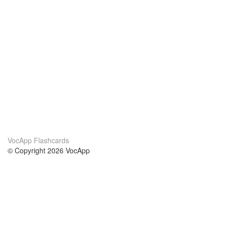
VocApp Flashcards
© Copyright 2026 VocApp
02-798 Mielczarskiego 8/58
Warsaw, Poland (EU)