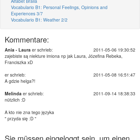
Alfabet Braila
Vocabulario B1: Personal Feelings, Opinions and
Experiences 3/7
Vocabulario B1: Weather 2/2
Kommentare:
Ania - Laura
er schrieb:
2011-05-06 19:30:52
zajebiste są niekture imiona np jak Laura, Józefina Rebeka,
Franciszka xD
er schrieb:
2011-05-08 16:51:47
A gdzie helga?!
Melinda
er schrieb:
2011-09-14 18:38:33
nützlich :D
A kto nie zna tego języka
" przyda się :D "
Sie müssen eingeloggt sein, um einen