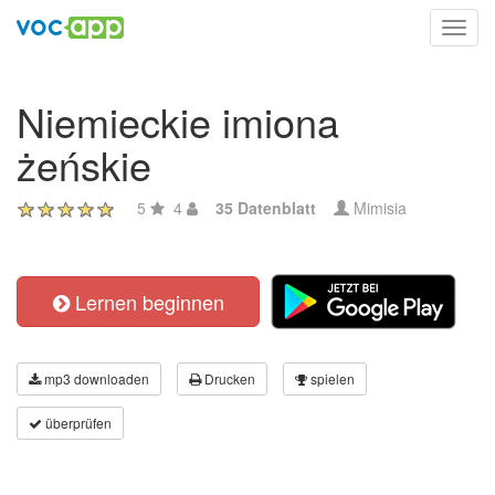
Toggl
navig
Niemieckie imiona
żeńskie
5
4
35 Datenblatt
Mimisia
Lernen beginnen
mp3 downloaden
Drucken
spielen
überprüfen