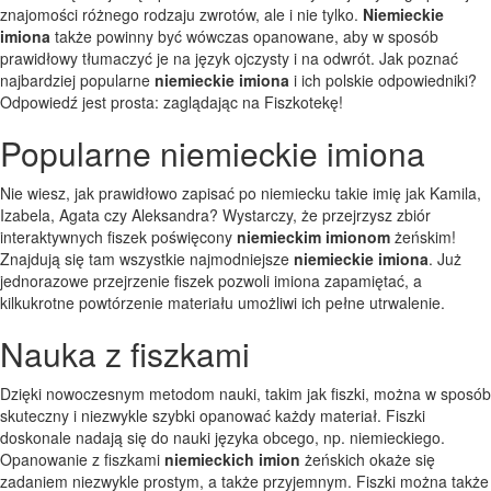
znajomości różnego rodzaju zwrotów, ale i nie tylko.
Niemieckie
imiona
także powinny być wówczas opanowane, aby w sposób
prawidłowy tłumaczyć je na język ojczysty i na odwrót. Jak poznać
najbardziej popularne
niemieckie imiona
i ich polskie odpowiedniki?
Odpowiedź jest prosta: zaglądając na Fiszkotekę!
Popularne niemieckie imiona
Nie wiesz, jak prawidłowo zapisać po niemiecku takie imię jak Kamila,
Izabela, Agata czy Aleksandra? Wystarczy, że przejrzysz zbiór
interaktywnych fiszek poświęcony
niemieckim imionom
żeńskim!
Znajdują się tam wszystkie najmodniejsze
niemieckie imiona
. Już
jednorazowe przejrzenie fiszek pozwoli imiona zapamiętać, a
kilkukrotne powtórzenie materiału umożliwi ich pełne utrwalenie.
Nauka z fiszkami
Dzięki nowoczesnym metodom nauki, takim jak fiszki, można w sposób
skuteczny i niezwykle szybki opanować każdy materiał. Fiszki
doskonale nadają się do nauki języka obcego, np. niemieckiego.
Opanowanie z fiszkami
niemieckich imion
żeńskich okaże się
zadaniem niezwykle prostym, a także przyjemnym. Fiszki można także