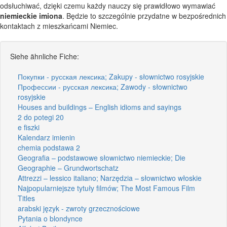
odsłuchiwać, dzięki czemu każdy nauczy się prawidłowo wymawiać
niemieckie imiona
. Będzie to szczególnie przydatne w bezpośrednich
kontaktach z mieszkańcami Niemiec.
Siehe ähnliche Fiche:
Покупки - русская лексика; Zakupy - słownictwo rosyjskie
Профессии - русская лексика; Zawody - słownictwo
rosyjskie
Houses and buildings – English idioms and sayings
2 do potegi 20
e fiszki
Kalendarz imienin
chemia podstawa 2
Geografia – podstawowe słownictwo niemieckie; Die
Geographie – Grundwortschatz
Attrezzi – lessico italiano; Narzędzia – słownictwo włoskie
Najpopularniejsze tytuły filmów; The Most Famous Film
Titles
arabski język - zwroty grzecznościowe
Pytania o blondynce