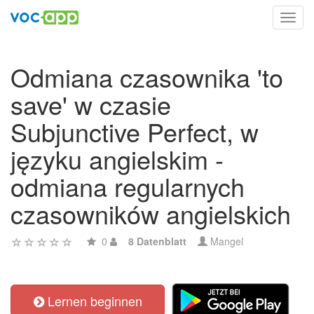
Toggl
navig
Odmiana czasownika 'to
save' w czasie
Subjunctive Perfect, w
języku angielskim -
odmiana regularnych
czasowników angielskich
0
8 Datenblatt
Mangel
Lernen beginnen