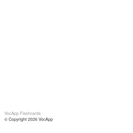
VocApp Flashcards
© Copyright 2026 VocApp
02-798 Mielczarskiego 8/58