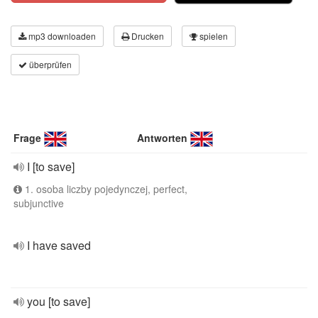
mp3 downloaden
Drucken
spielen
überprüfen
Frage
Antworten
I [to save]
1. osoba liczby pojedynczej, perfect,
subjunctive
I have saved
you [to save]