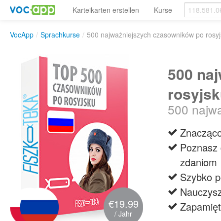
Karteikarten erstellen
Kurse
VocApp
/
Sprachkurse
/
500 najważniejszych czasowników po rosy
500 na
rosyjs
500 najwa
Znacząco
Poznasz 
zdaniom
Szybko p
Nauczysz
€19.99
Zapamięt
/ Jahr