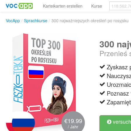
Karteikarten erstellen
Kurse
VocApp
/
Sprachkurse
/
300 najważniejszych określeń po rosyjsku
300 naj
Przenieś 
Zyskasz 
Nauczysz
Urozmaic
Poznasz 
Zapamięt
€19.99
versuch
/ Jahr