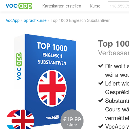
Karteikarten erstellen
Kurse
VocApp
/
Sprachkurse
/
Top 1000 Englesch Substantiven
Top 10
Verbesser
Dir woll
wéi a wou
Léiert wi
Gespréic
Substant
Cours wäe
vermëtte
€19.99
/ Jahr
VocApp wä