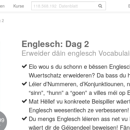
len
Kurse
g 2
Englesch: Dag 2
Erweider däin englesch Vocabulai
Elo wou s du schonn e bëssen Englesch
Wuertschatz erweideren? Da bass du h
Léier d’Nummeren, d’Konjunktiounen, 
“sinn”, “hunn” a “goen” a villes méi op 
Mat Hëllef vu konkreete Beispiller wäer
Englesch weesentlech ze verbesseren!
Du mengs Englesch léieren ass net vu
99
r
wäert dir de Géigendeel beweisen! Fän