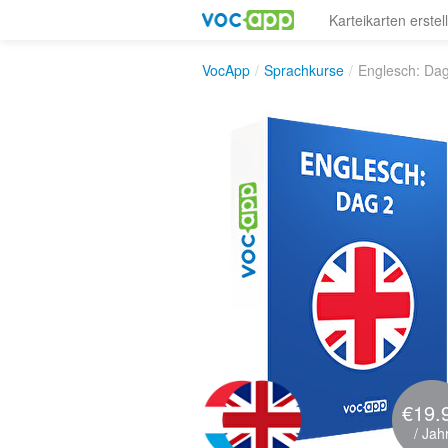
Karteikarten erstel
VocApp
/
Sprachkurse
/
Englesch: Da
€19.
/ Jah