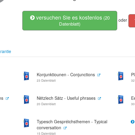
versuchen Sie es kostenlos
(20
oder
Datenblatt)
rantie
Konjunktiounen - Conjunctions
P
23 Datenblatt
32
ns
Nëtzlech Sätz - Useful phrases
E
20 Datenblatt
30
Typesch Gespréichsthemen - Typical
conversation
15 Datenblatt