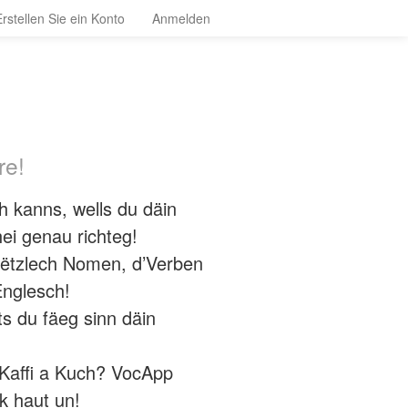
Erstellen Sie ein Konto
Anmelden
re!
 kanns, wells du däin
ei genau richteg!
nëtzlech Nomen, d’Verben
Englesch!
ts du fäeg sinn däin
 Kaffi a Kuch? VocApp
k haut un!