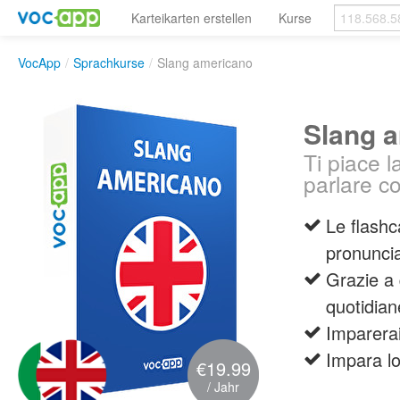
Karteikarten erstellen
Kurse
VocApp
/
Sprachkurse
/
Slang americano
Slang 
Ti piace 
parlare c
Le flashc
pronuncia
Grazie a
quotidian
Imparera
Impara lo
€19.99
/ Jahr