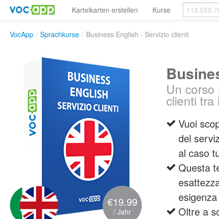
Karteikarten erstellen
Kurse
VocApp
/
Sprachkurse
/
Business English - Servizio clienti
Busines
Un corso 
clienti tra
Vuoi scop
del servi
al caso t
Questa te
esattezza
esigenza
€19.99
Oltre a s
/ Jahr