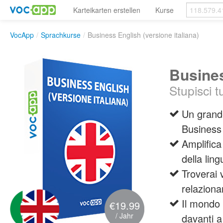
Karteikarten erstellen
Kurse
VocApp
/
Sprachkurse
/
Business English (versione italiana)
Busines
Stupisci t
Un grande
Business 
Amplifica
della lin
Troverai 
relazionar
Il mondo 
€19.99
/ Jahr
davanti a