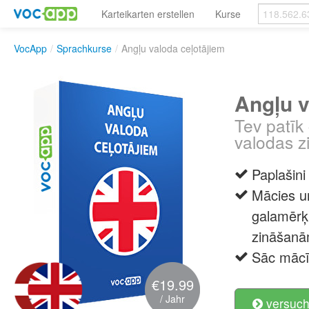
Karteikarten erstellen
Kurse
VocApp
/
Sprachkurse
/
Angļu valoda ceļotājiem
Angļu v
Tev patīk
valodas zi
Paplašin
Mācies un
galamērķi
zināšanā
Sāc mācīt
€19.99
/ Jahr
versuch