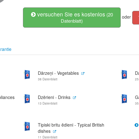
versuchen Sie es kostenlos
(20
oder
Datenblatt)
rantie
Dārzeņi - Vegetables
Da
38 Datenblatt
25
pliances
Dzērieni - Drinks
Ga
13 Datenblatt
35
Tipiski britu ēdieni - Typical British
dishes
11 Datenblatt