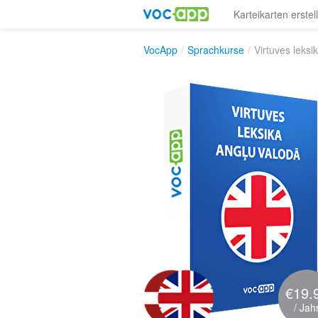
Karteikarten erstel
VocApp
/
Sprachkurse
/
Virtuves leksi
€19.
/ Jah