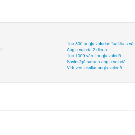
Top 300 angļu valodas īpašības vār
di
Angļu valoda 2 diena
Top 1000 vārdi angļu valodā
Saviesīgā saruna angļu valodā
Virtuves leksika angļu valodā