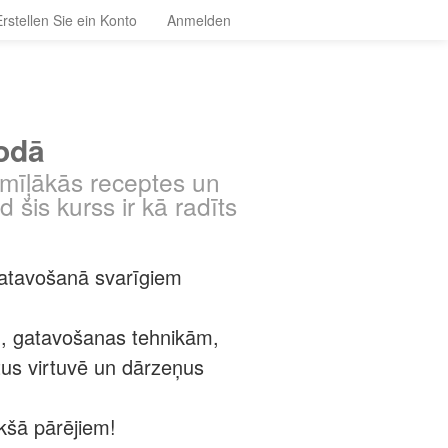
Erstellen Sie ein Konto
Anmelden
lodā
 mīļākās receptes un
d šis kurss ir kā radīts
gatavošanā svarīgiem
u, gatavošanas tehnikām,
us virtuvē un dārzeņus
kšā pārējiem!